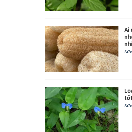
Ai
nh
nh
Sức
Lo
tố
Sức