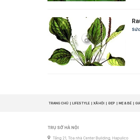
Ra
Sức
TRANG CHỦ
LIFESTYLE
XÃ HỘI
ĐẸP
MẸ & BÉ
GI
TRỤ SỞ HÀ NỘI
Tầng 21, Tòa nhà Center Building, Hapulico