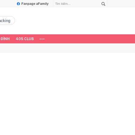
Fanpage aFamily
hacking
 ĐÌNH
40S CLUB