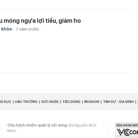
u móng ngựa lợi tiểu, giảm ho
 khỏe
-
7 năm trước
ÁO DỤC
HẬU TRƯỜNG
SỨC KHỎE
TIÊU DÙNG
ĂN NGON
TÂM SỰ - GIA ĐÌNH
Chịu trách nhiệm quản lý nội dung:
Bà Nguyễn Bích
Minh.