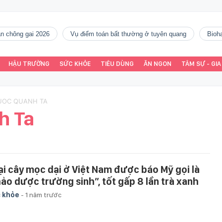
gàn chông gai 2026
vụ điểm toán bất thường ở tuyên quang
Bio
HẬU TRƯỜNG
SỨC KHỎE
TIÊU DÙNG
ĂN NGON
TÂM SỰ - GIA
HUOC QUANH TA
h Ta
ại cây mọc dại ở Việt Nam được báo Mỹ gọi là
hảo dược trường sinh”, tốt gấp 8 lần trà xanh
 khỏe
-
1 năm trước