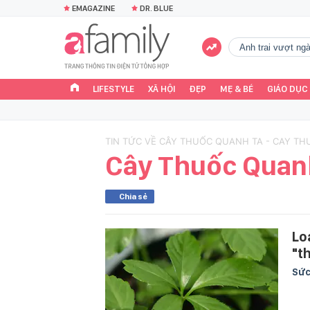
EMAGAZINE
DR. BLUE
Anh trai vượt n
LIFESTYLE
XÃ HỘI
ĐẸP
MẸ & BÉ
GIÁO DỤC
TIN TỨC VỀ CÂY THUỐC QUANH TA - CAY T
Cây Thuốc Quan
Chia sẻ
Lo
"t
Sức