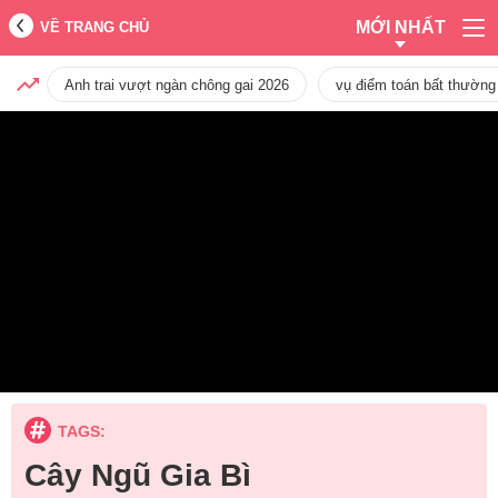
MỚI NHẤT
VỀ TRANG CHỦ
Anh trai vượt ngàn chông gai 2026
vụ điểm toán bất thường
TAGS:
Cây Ngũ Gia Bì