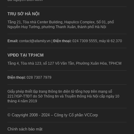
TRỤ SỞ HÀ NỘI
Tầng 21, Tòa nhà Center Building, Hapulico Complex, Số 01, phố
Nguyễn Huy Tưởng, phường Thanh Xuân, thành phố Hà Nội
Email:
contact@afamily.vn |
Điện thoại:
024 7309 5555, máy lẻ 62.370
VPĐD TẠI TP.HCM
Tầng 4, Tòa nhà 123, số 127 Võ Văn Tần, Phường Xuân Hòa, TPHCM
Điện thoại:
028 7307 7979
Giấy phép thiết lập trang thông tin điện tử tổng hợp trên mạng số
2217/GP-TTĐT do Sở Thông tin và Truyền thông Hà Nội cấp ngày 10
tháng 4 năm 2019
© Copyright 2008 - 2024 – Công ty Cổ phần VCCorp
Chính sách bảo mật