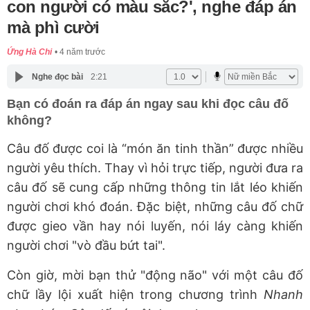
con người có màu sắc?', nghe đáp án
mà phì cười
Ứng Hà Chi
4 năm trước
Nghe đọc bài
2:21
Bạn có đoán ra đáp án ngay sau khi đọc câu đố
không?
Câu đố được coi là “món ăn tinh thần” được nhiều
người yêu thích. Thay vì hỏi trực tiếp, người đưa ra
câu đố sẽ cung cấp những thông tin lắt léo khiến
người chơi khó đoán. Đặc biệt, những câu đố chữ
được gieo vần hay nói luyến, nói láy càng khiến
người chơi "vò đầu bứt tai".
Còn giờ, mời bạn thử "động não" với một câu đố
chữ lầy lội xuất hiện trong chương trình
Nhanh