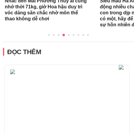
Nhắc đến Mai Phương Thúy ai cũng
Siêu mẫu Hà A
nhớ thời 71kg, giờ Hoa hậu duy trì
động nhiều ch
vóc dáng săn chắc nhờ môn thể
con trong dịp n
thao không dễ chơi
có một, hãy để
sự hồn nhiên 
ĐỌC THÊM