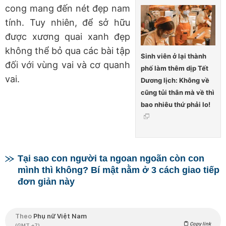
cong mang đến nét đẹp nam
tính. Tuy nhiên, để sở hữu
được xương quai xanh đẹp
không thể bỏ qua các bài tập
Sinh viên ở lại thành
đối với vùng vai và cơ quanh
phố làm thêm dịp Tết
vai.
Dương lịch: Không về
cũng tủi thân mà về thì
bao nhiêu thứ phải lo!
Tại sao con người ta ngoan ngoãn còn con
mình thì không? Bí mật nằm ở 3 cách giao tiếp
đơn giản này
Theo
Phụ nữ Việt Nam
Copy link
(GMT +7)