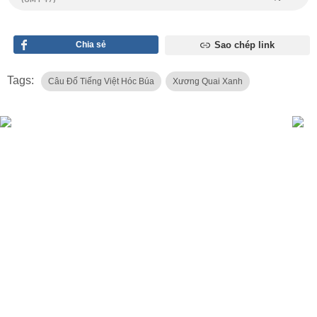
Chia sẻ
Sao chép link
Tags:
Câu Đố Tiếng Việt Hóc Búa
Xương Quai Xanh