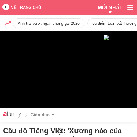
MỚI NHẤT
VỀ TRANG CHỦ
Anh trai vượt ngàn chông gai 2026
vụ điểm toán bất thường
Giáo dục
Câu đố Tiếng Việt: 'Xương nào của