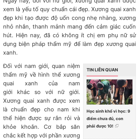
Ngày nay, đối với nữ giới, xương quai xanh được
xem là yếu tố quy chuẩn cái đẹp. Xương quai xanh
đẹp khi tạo được độ uốn cong nhẹ nhàng, xương
nhỏ nhắn, thanh mảnh mang đến cảm giác cuốn
hút. Hiện nay, đã có không ít chị em phụ nữ sử
dụng biện pháp thẩm mỹ để làm đẹp xương quai
xanh.
Đối với nam giới, quan niệm
TIN LIÊN QUAN
thẩm mỹ về hình thể xương
quai xanh của nam
giới khác so với nữ giới.
Xương quai xanh được xem
là chuẩn đẹp cho nam khi
Học sinh khổ vì học: 9
thể hiện được sự rắn rỏi và
điểm chưa đủ, con
phải được 10!
khỏe khoắn. Cơ bắp săn
chắc kết hợp với phần xương