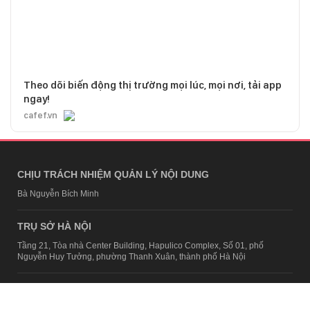
Theo dõi biến động thị trường mọi lúc, mọi nơi, tải app
ngay!
cafef.vn
CHỊU TRÁCH NHIỆM QUẢN LÝ NỘI DUNG
Bà Nguyễn Bích Minh
TRỤ SỞ HÀ NỘI
Tầng 21, Tòa nhà Center Building, Hapulico Complex, Số 01, phố
Nguyễn Huy Tưởng, phường Thanh Xuân, thành phố Hà Nội
Email:
contact@afamily.vn |
Điện thoại:
024 7309 5555, máy lẻ 62.370