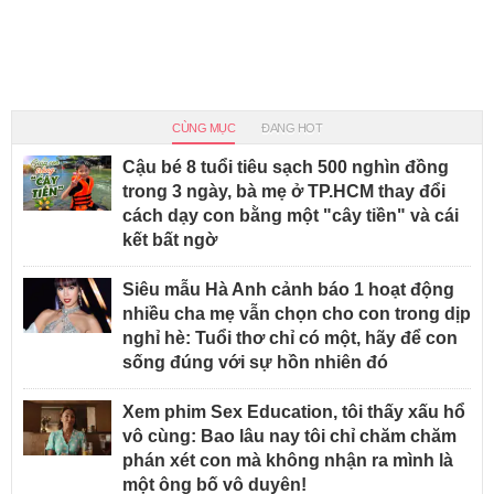
CÙNG MỤC
ĐANG HOT
Cậu bé 8 tuổi tiêu sạch 500 nghìn đồng
trong 3 ngày, bà mẹ ở TP.HCM thay đổi
cách dạy con bằng một "cây tiền" và cái
kết bất ngờ
Siêu mẫu Hà Anh cảnh báo 1 hoạt động
nhiều cha mẹ vẫn chọn cho con trong dịp
nghỉ hè: Tuổi thơ chỉ có một, hãy để con
sống đúng với sự hồn nhiên đó
Xem phim Sex Education, tôi thấy xấu hổ
vô cùng: Bao lâu nay tôi chỉ chăm chăm
phán xét con mà không nhận ra mình là
một ông bố vô duyên!