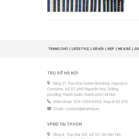
TRANG CHỦ
LIFESTYLE
XÃ HỘI
ĐẸP
MẸ & BÉ
GI
TRỤ SỞ HÀ NỘI
Tầng 21, Tòa nhà Center Building, Hapulico
Complex, Số 01, phố Nguyễn Huy Tưởng,
phường Thanh Xuân, thành phố Hà Nội
Điện thoại: 024 7309 5555, máy lẻ 62.370
Email:
contact@afamily.vn
VPĐD TẠI TP.HCM
Tầng 4, Tòa nhà 123, số 127 Võ Văn Tần,