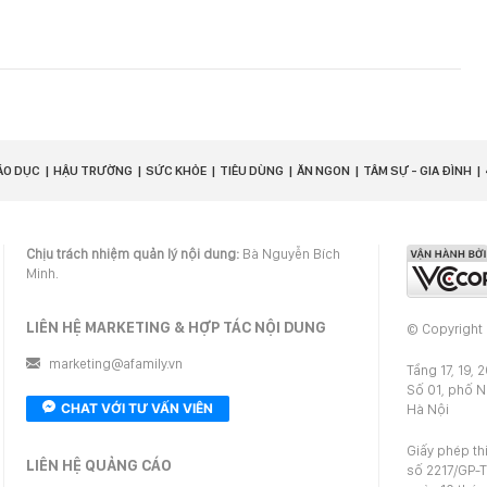
ÁO DỤC
HẬU TRƯỜNG
SỨC KHỎE
TIÊU DÙNG
ĂN NGON
TÂM SỰ - GIA ĐÌNH
Chịu trách nhiệm quản lý nội dung:
Bà Nguyễn Bích
Minh.
LIÊN HỆ MARKETING & HỢP TÁC NỘI DUNG
© Copyright
marketing@afamily.vn
Tầng 17, 19, 
Số 01, phố 
CHAT VỚI TƯ VẤN VIÊN
Hà Nội
Giấy phép th
LIÊN HỆ QUẢNG CÁO
số 2217/GP-T