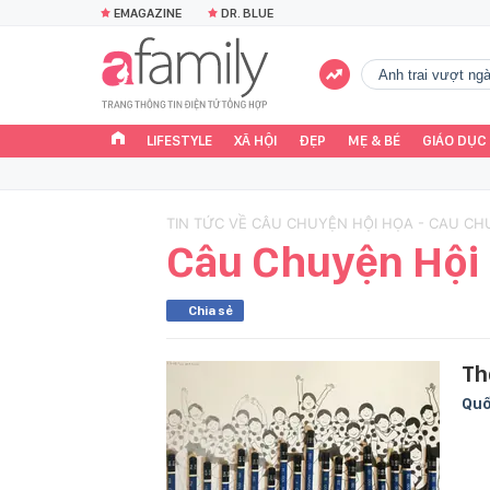
EMAGAZINE
DR. BLUE
Anh trai vượt n
LIFESTYLE
XÃ HỘI
ĐẸP
MẸ & BÉ
GIÁO DỤC
TIN TỨC VỀ CÂU CHUYỆN HỘI HỌA - CAU CH
Câu Chuyện Hội
Chia sẻ
Th
Quố