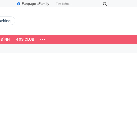
Fanpage aFamily
hacking
 ĐÌNH
40S CLUB