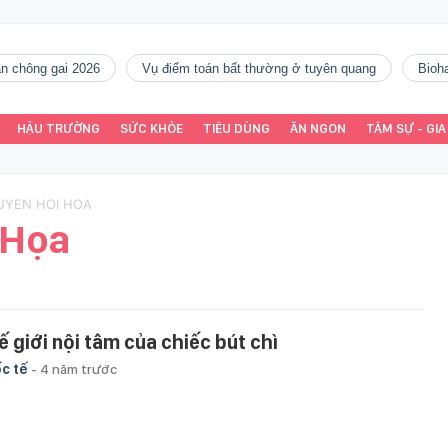
gàn chông gai 2026
vụ điểm toán bất thường ở tuyên quang
Bio
HẬU TRƯỜNG
SỨC KHỎE
TIÊU DÙNG
ĂN NGON
TÂM SỰ - GIA
UYEN HOI HOA
 Họa
ế giới nội tâm của chiếc bút chì
c tế
-
4 năm trước