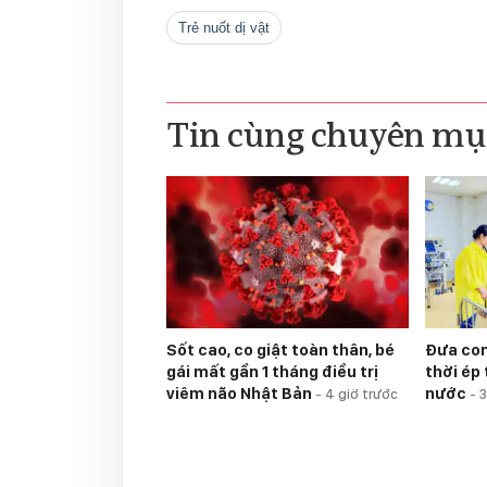
trẻ nuốt dị vật
Tin cùng chuyên mụ
Sốt cao, co giật toàn thân, bé
Đưa con 
gái mất gần 1 tháng điều trị
thời ép 
viêm não Nhật Bản
nước
-
4 giờ trước
-
3