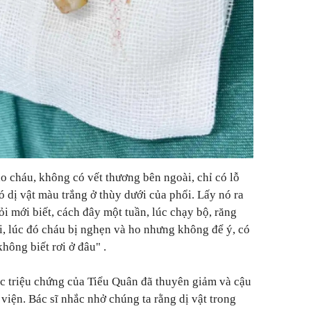
o cháu, không có vết thương bên ngoài, chỉ có lỗ
ó dị vật màu trắng ở thùy dưới của phổi. Lấy nó ra
Hỏi mới biết, cách đây một tuần, lúc chạy bộ, răng
đi, lúc đó cháu bị nghẹn và ho nhưng không để ý, có
hông biết rơi ở đâu
"
.
ác triệu chứng của Tiểu Quân đã thuyên giảm và cậu
viện. Bác sĩ nhắc nhở chúng ta rằng dị vật trong