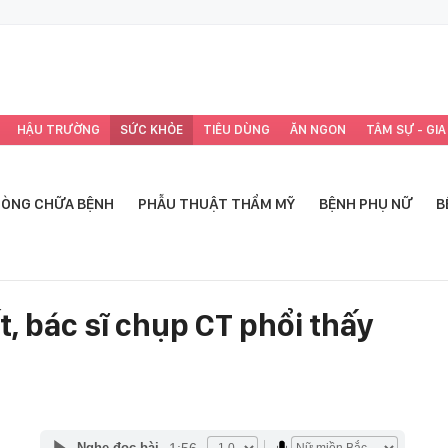
HẬU TRƯỜNG
SỨC KHỎE
TIÊU DÙNG
ĂN NGON
TÂM SỰ - GIA
ÒNG CHỮA BỆNH
PHẪU THUẬT THẨM MỸ
BỆNH PHỤ NỮ
B
t, bác sĩ chụp CT phổi thấy
1:56
Nghe đọc bài