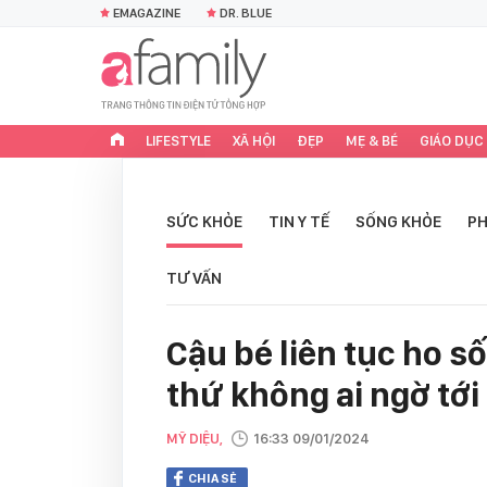
EMAGAZINE
DR. BLUE
LIFESTYLE
XÃ HỘI
ĐẸP
MẸ & BÉ
GIÁO DỤC
SỨC KHỎE
TIN Y TẾ
SỐNG KHỎE
PH
TƯ VẤN
Cậu bé liên tục ho số
thứ không ai ngờ tới
MỸ DIỆU,
16:33 09/01/2024
CHIA SẺ