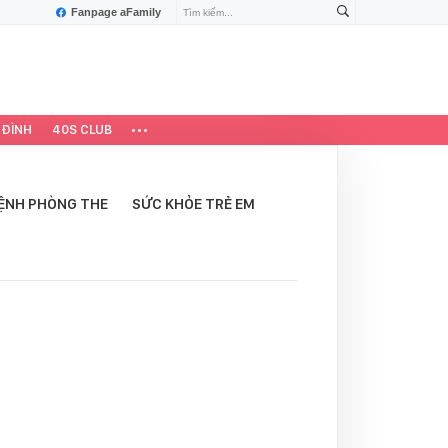
Fanpage aFamily
 ĐÌNH
40S CLUB
ỆNH PHÒNG THE
SỨC KHỎE TRẺ EM