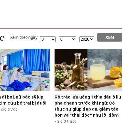
c
Xem theo ngày
XEM
đi bơi, nữ bác sỹ kịp
Rộ trào lưu uống 1 thìa dầu ô liu
tim cứu bé trai bị đuối
pha chanh trước khi ngủ: Có
thực sự giúp đẹp da, giảm táo
 giờ trước
bón và "thải độc" như lời đồn?
-
2 giờ trước