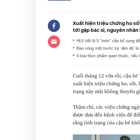
Xuất hiện triệu chứng ho sốt
tới gặp bác sĩ, nguyên nhâ
HLV tiết lộ 5 "món" cần bổ sung đ
Đau vòng một trước kỳ ‘đèn đỏ’ là
4 loại thực phẩm quen thuộc, nếu 
Cuối tháng 12 vừa rồi, cậu bé
xuất hiện triệu chứng ho, sốt,
trạng này mãi không thuyên g
Thậm chí, các triệu chứng ngà
được đưa đến bệnh viện để điều
rằng tình trạng của cậu bé kh