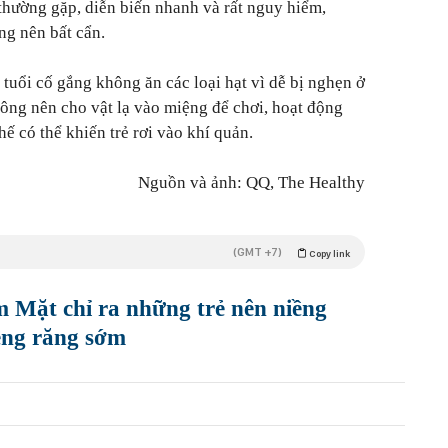
thường gặp, diễn biến nhanh và rất nguy hiểm,
ng nên bất cẩn.
 tuổi cố gắng không ăn các loại hạt vì dễ bị nghẹn ở
ông nên cho vật lạ vào miệng để chơi, hoạt động
hế có thể khiến trẻ rơi vào khí quản.
Nguồn và ảnh: QQ, The Healthy
(GMT +7)
Copy link
Mặt chỉ ra những trẻ nên niềng
iềng răng sớm