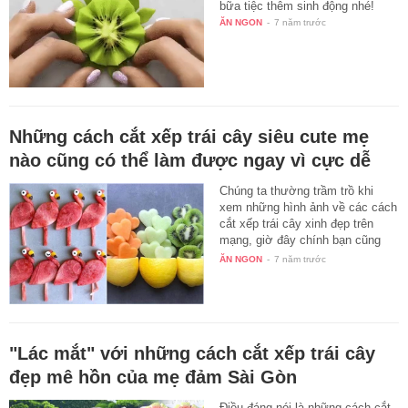
bữa tiệc thêm sinh động nhé!
ĂN NGON
-
7 năm trước
Những cách cắt xếp trái cây siêu cute mẹ
nào cũng có thể làm được ngay vì cực dễ
Chúng ta thường trầm trồ khi
xem những hình ảnh về các cách
cắt xếp trái cây xinh đẹp trên
mạng, giờ đây chính bạn cũng
có…
ĂN NGON
-
7 năm trước
"Lác mắt" với những cách cắt xếp trái cây
đẹp mê hồn của mẹ đảm Sài Gòn
Điều đáng nói là những cách cắt