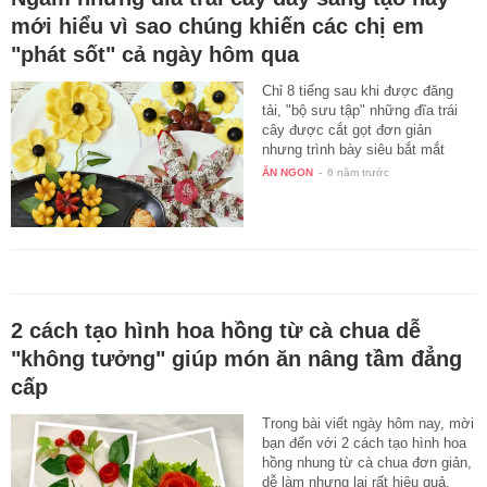
mới hiểu vì sao chúng khiến các chị em
"phát sốt" cả ngày hôm qua
Chỉ 8 tiếng sau khi được đăng
tải, "bộ sưu tập" những đĩa trái
cây được cắt gọt đơn giản
nhưng trình bày siêu bắt mắt
đã…
ĂN NGON
-
6 năm trước
2 cách tạo hình hoa hồng từ cà chua dễ
"không tưởng" giúp món ăn nâng tầm đẳng
cấp
Trong bài viết ngày hôm nay, mời
bạn đến với 2 cách tạo hình hoa
hồng nhung từ cà chua đơn giản,
dễ làm nhưng lại rất hiệu quả.