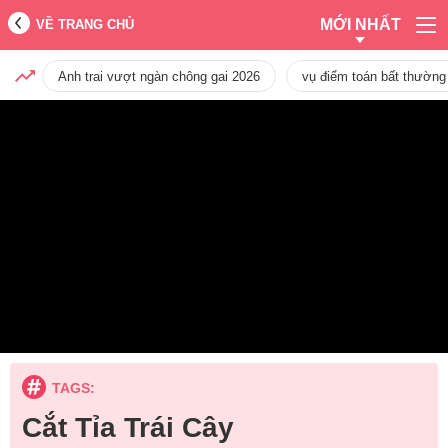
MỚI NHẤT
VỀ TRANG CHỦ
Anh trai vượt ngàn chông gai 2026
vụ điểm toán bất thường
TAGS:
Cắt Tỉa Trái Cây