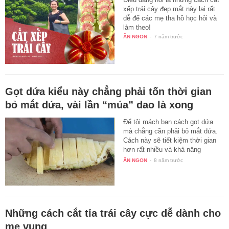
xếp trái cây đẹp mắt này lại rất
dễ để các mẹ tha hồ học hỏi và
làm theo!
ĂN NGON
-
7 năm trước
Gọt dứa kiểu này chẳng phải tốn thời gian
bỏ mắt dứa, vài lần “múa” dao là xong
Để tôi mách bạn cách gọt dứa
mà chẳng cần phải bỏ mắt dứa.
Cách này sẽ tiết kiệm thời gian
hơn rất nhiều và khả năng
thành…
ĂN NGON
-
8 năm trước
Những cách cắt tỉa trái cây cực dễ dành cho
mẹ vụng