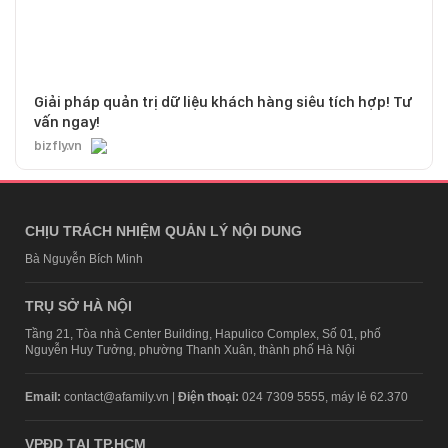
Giải pháp quản trị dữ liệu khách hàng siêu tích hợp! Tư
vấn ngay!
bizfly.vn
CHỊU TRÁCH NHIỆM QUẢN LÝ NỘI DUNG
Bà Nguyễn Bích Minh
TRỤ SỞ HÀ NỘI
Tầng 21, Tòa nhà Center Building, Hapulico Complex, Số 01, phố
Nguyễn Huy Tưởng, phường Thanh Xuân, thành phố Hà Nội
Email:
contact@afamily.vn |
Điện thoại:
024 7309 5555, máy lẻ 62.370
VPĐD TẠI TP.HCM