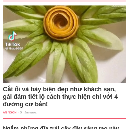
Cắt ổi và bày biện đẹp như khách sạn,
gái đảm tiết lộ cách thực hiện chỉ với 4
đường cơ bản!
ĂN NGON
-
5 năm trước
Ngắm những đĩa trái cây đầy sáng tạo này