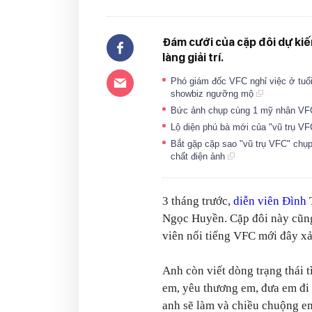
Đám cưới của cặp đôi dự ki
làng giải trí.
Phó giám đốc VFC nghỉ việc ở tuổi
showbiz ngưỡng mộ
Bức ảnh chụp cùng 1 mỹ nhân VFC
Lộ diện phú bà mới của "vũ trụ VFC
Bắt gặp cặp sao "vũ trụ VFC" chụp
chất điện ảnh
3 tháng trước,
diễn viên Đình 
Ngọc Huyền. Cặp đôi này cũng
viên nổi tiếng VFC mới đây x
Anh còn viết dòng trạng thái 
em, yêu thương em, đưa em đi 
anh sẽ làm và chiều chuộng em