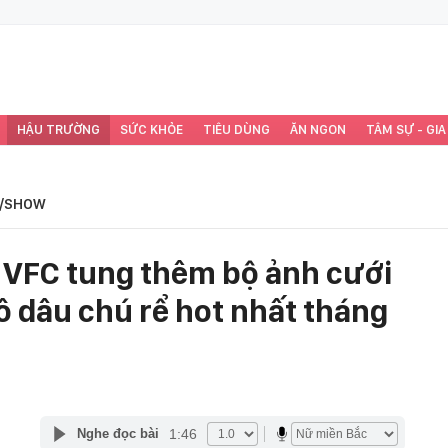
HẬU TRƯỜNG
SỨC KHỎE
TIÊU DÙNG
ĂN NGON
TÂM SỰ - GIA
/SHOW
i” VFC tung thêm bộ ảnh cưới
ô dâu chú rể hot nhất tháng
1:46
Nghe đọc bài