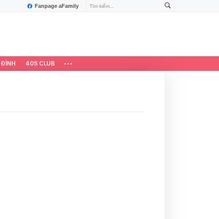
Fanpage aFamily
 ĐÌNH
40S CLUB