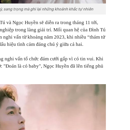
ỳ, sang trọng mà ghi lại những khoảnh khắc tự nhiên
Tú và Ngọc Huyền sẽ diễn ra trong tháng 11 tới,
nghiệp trong làng giải trí. Mối quan hệ của Đình Tú
n nghi vấn từ khoảng năm 2023, khi nhiều “thám tử
dấu hiệu tình cảm đáng chú ý giữa cả hai.
g nghi vấn tổ chức đám cưới gấp vì có tin vui. Khi
ờ: "Đoán là có baby", Ngọc Huyền đã lên tiếng phủ