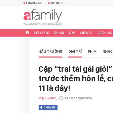
EMAGAZINE
DR. BLUE
LIFESTYLE
XÃ HỘI
ĐẸP
MẸ & BÉ
GIÁO DỤC
HẬU TRƯỜNG
GIẢI TRÍ
PHIM
NHẠC
Cặp “trai tài gái giỏ
trước thềm hôn lễ, c
11 là đây!
MINH NGỌC,
23:59 14/09/2025
CHIA SẺ