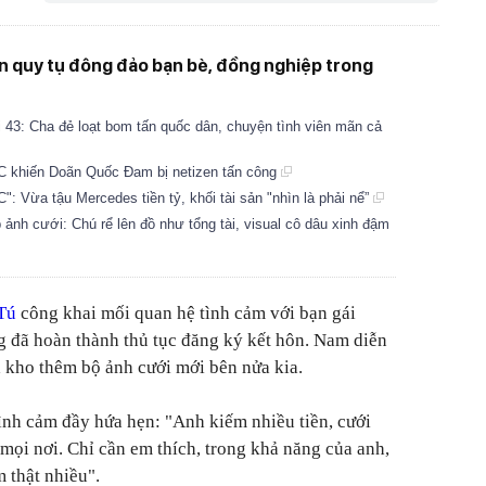
ến quy tụ đông đảo bạn bè, đồng nghiệp trong
 43: Cha đẻ loạt bom tấn quốc dân, chuyện tình viên mãn cả
 khiến Doãn Quốc Đam bị netizen tấn công
": Vừa tậu Mercedes tiền tỷ, khối tài sản "nhìn là phải nể”
 ảnh cưới: Chú rể lên đồ như tổng tài, visual cô dâu xinh đậm
Tú
công khai mối quan hệ tình cảm với bạn gái
 đã hoàn thành thủ tục đăng ký kết hôn. Nam diễn
ả kho thêm bộ ảnh cưới mới bên nửa kia.
tình cảm đầy hứa hẹn: "Anh kiếm nhiều tiền, cưới
mọi nơi. Chỉ cần em thích, trong khả năng của anh,
 thật nhiều".