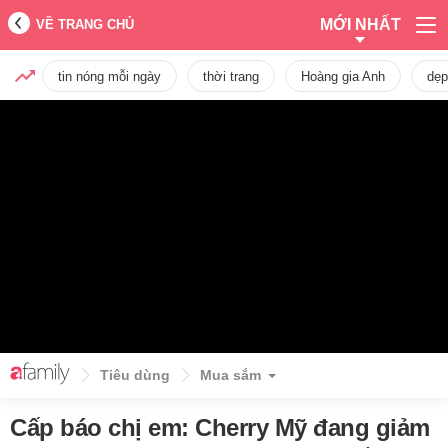
MỚI NHẤT
VỀ TRANG CHỦ
tin nóng mỗi ngày
thời trang
Hoàng gia Anh
dẹp
Tiêu dùng
Mua sắm
Cấp báo chị em: Cherry Mỹ đang giảm