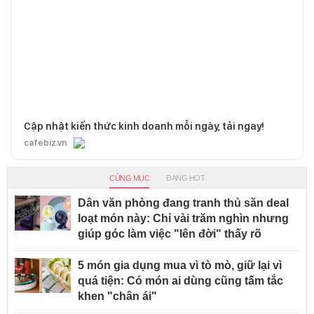
Cập nhật kiến thức kinh doanh mỗi ngày, tải ngay!
cafebiz.vn
CÙNG MỤC
ĐANG HOT
Dân văn phòng đang tranh thủ săn deal
loạt món này: Chỉ vài trăm nghìn nhưng
giúp góc làm việc "lên đời" thấy rõ
5 món gia dụng mua vì tò mò, giữ lại vì
quá tiện: Có món ai dùng cũng tấm tắc
khen "chân ái"