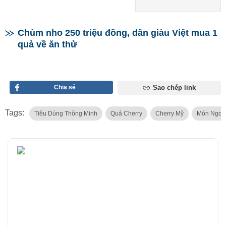
Chùm nho 250 triệu đồng, dân giàu Việt mua 1
quả về ăn thử
Chia sẻ
Sao chép link
Tags:
Tiêu Dùng Thông Minh
Quả Cherry
Cherry Mỹ
Món Ngon