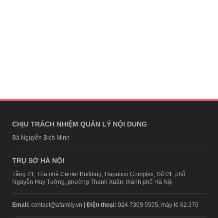
CHỊU TRÁCH NHIỆM QUẢN LÝ NỘI DUNG
Bà Nguyễn Bích Minh
TRỤ SỞ HÀ NỘI
Tầng 21, Tòa nhà Center Building, Hapulico Complex, Số 01, phố
Nguyễn Huy Tưởng, phường Thanh Xuân, thành phố Hà Nội
Email:
contact@afamily.vn |
Điện thoại:
024 7309 5555, máy lẻ 62.370