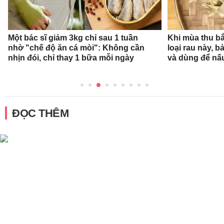
Một bác sĩ giảm 3kg chỉ sau 1 tuần
Khi mùa thu bắ
nhờ "chế độ ăn cá mòi": Không cần
loại rau này, b
nhịn đói, chỉ thay 1 bữa mỗi ngày
và dùng để nấ
ĐỌC THÊM