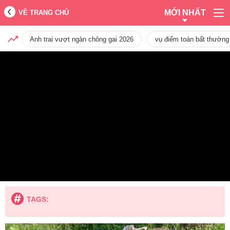
MỚI NHẤT
VỀ TRANG CHỦ
Anh trai vượt ngàn chông gai 2026
vụ điểm toán bất thường
TAGS: