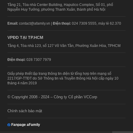
Tầng 21, Tòa nhà Center Building, Hapulico Complex, Số 01, phố
Nguyễn Huy Tưởng, phường Thanh Xuân, thành phố Hà Nội
Email:
contact@afamily.vn |
Điện thoại:
024 7309 5555, máy lẻ 62.370
VPĐD TẠI TP.HCM
Tầng 4, Tòa nhà 123, số 127 Võ Văn Tần, Phường Xuân Hòa, TPHCM
Điện thoại:
028 7307 7979
Giấy phép thiết lập trang thông tin điện tử tổng hợp trên mạng số
2217/GP-TTĐT do Sở Thông tin và Truyền thông Hà Nội cấp ngày 10
tháng 4 năm 2019
© Copyright 2008 - 2024 – Công ty Cổ phần VCCorp
Chính sách bảo mật
Fanpage aFamily