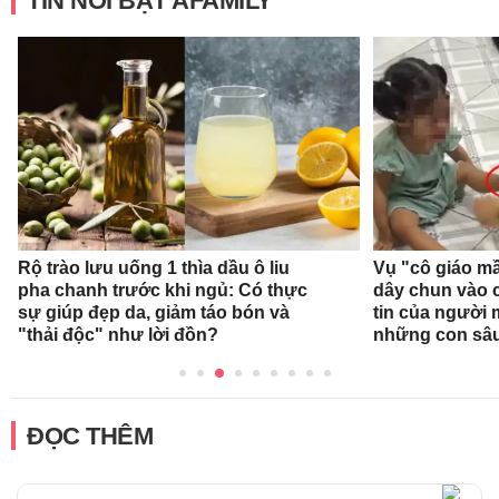
TIN NỔI BẬT AFAMILY
Rộ trào lưu uống 1 thìa dầu ô liu
Vụ "cô giáo mầ
pha chanh trước khi ngủ: Có thực
dây chun vào c
sự giúp đẹp da, giảm táo bón và
tin của người
"thải độc" như lời đồn?
những con sâ
ĐỌC THÊM