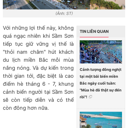
(Ảnh: ST)
Với những lợi thế này, không
TIN LIÊN QUAN
quá ngạc nhiên khi Sầm Sơn
tiếp tục giữ vững vị thế là
"thỏi nam châm" hút khách
du lịch miền Bắc mỗi mùa
nắng nóng. Và dự kiến trong
Cảnh tượng đông nghịt
thời gian tới, đặc biệt là cao
tại một bãi biển miền
Bắc ngày cuối tuần:
điểm hè tháng 6 - 7, khung
"Mùa hè đã thật sự đến
cảnh biển người tại Sầm Sơn
rồi"!
sẽ còn tiếp diễn và có thể
còn đông hơn nữa.