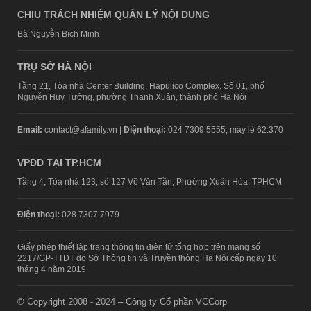
CHỊU TRÁCH NHIỆM QUẢN LÝ NỘI DUNG
Bà Nguyễn Bích Minh
TRỤ SỞ HÀ NỘI
Tầng 21, Tòa nhà Center Building, Hapulico Complex, Số 01, phố
Nguyễn Huy Tưởng, phường Thanh Xuân, thành phố Hà Nội
Email:
contact@afamily.vn |
Điện thoại:
024 7309 5555, máy lẻ 62.370
VPĐD TẠI TP.HCM
Tầng 4, Tòa nhà 123, số 127 Võ Văn Tần, Phường Xuân Hòa, TPHCM
Điện thoại:
028 7307 7979
Giấy phép thiết lập trang thông tin điện tử tổng hợp trên mạng số
2217/GP-TTĐT do Sở Thông tin và Truyền thông Hà Nội cấp ngày 10
tháng 4 năm 2019
© Copyright 2008 - 2024 – Công ty Cổ phần VCCorp