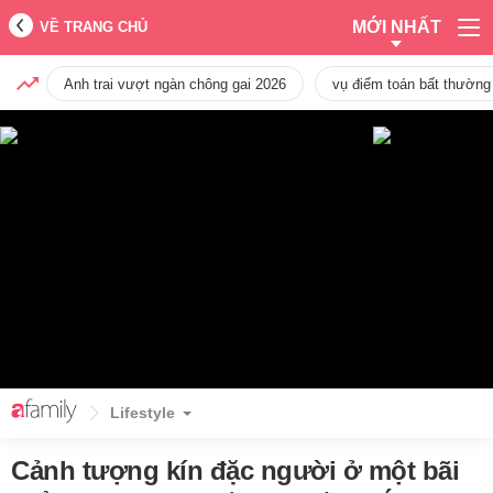
MỚI NHẤT
VỀ TRANG CHỦ
Anh trai vượt ngàn chông gai 2026
vụ điểm toán bất thường
Lifestyle
Cảnh tượng kín đặc người ở một bãi