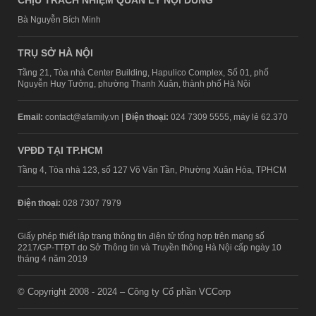
CHỊU TRÁCH NHIỆM QUẢN LÝ NỘI DUNG
Bà Nguyễn Bích Minh
TRỤ SỞ HÀ NỘI
Tầng 21, Tòa nhà Center Building, Hapulico Complex, Số 01, phố
Nguyễn Huy Tưởng, phường Thanh Xuân, thành phố Hà Nội
Email:
contact@afamily.vn |
Điện thoại:
024 7309 5555, máy lẻ 62.370
VPĐD TẠI TP.HCM
Tầng 4, Tòa nhà 123, số 127 Võ Văn Tần, Phường Xuân Hòa, TPHCM
Điện thoại:
028 7307 7979
Giấy phép thiết lập trang thông tin điện tử tổng hợp trên mạng số
2217/GP-TTĐT do Sở Thông tin và Truyền thông Hà Nội cấp ngày 10
tháng 4 năm 2019
© Copyright 2008 - 2024 – Công ty Cổ phần VCCorp