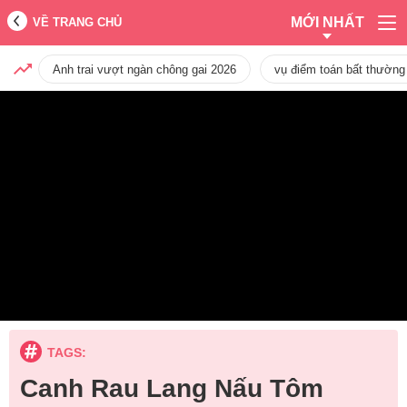
MỚI NHẤT
VỀ TRANG CHỦ
Anh trai vượt ngàn chông gai 2026
vụ điểm toán bất thường
TAGS:
Canh Rau Lang Nấu Tôm