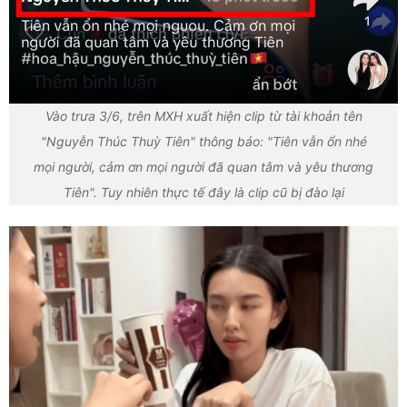
Vào trưa 3/6, trên MXH xuất hiện clip từ tài khoản tên
"Nguyễn Thúc Thuỳ Tiên" thông báo: "Tiên vẫn ổn nhé
mọi người, cảm ơn mọi người đã quan tâm và yêu thương
Tiên". Tuy nhiên thực tế đây là clip cũ bị đào lại