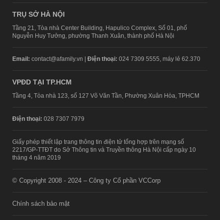
TRỤ SỞ HÀ NỘI
Tầng 21, Tòa nhà Center Building, Hapulico Complex, Số 01, phố
Nguyễn Huy Tưởng, phường Thanh Xuân, thành phố Hà Nội
Email:
contact@afamily.vn |
Điện thoại:
024 7309 5555, máy lẻ 62.370
VPĐD TẠI TP.HCM
Tầng 4, Tòa nhà 123, số 127 Võ Văn Tần, Phường Xuân Hòa, TPHCM
Điện thoại:
028 7307 7979
Giấy phép thiết lập trang thông tin điện tử tổng hợp trên mạng số
2217/GP-TTĐT do Sở Thông tin và Truyền thông Hà Nội cấp ngày 10
tháng 4 năm 2019
© Copyright 2008 - 2024 – Công ty Cổ phần VCCorp
Chính sách bảo mật