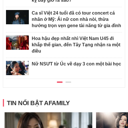
kỵ bây giờ ra sao?
Ca sĩ Việt 24 tuổi đã có tour concert cá
nhân ở Mỹ: Ái nữ con nhà nòi, thừa
hưởng trọn vẹn gene tài năng từ gia đình
Hoa hậu đẹp nhất nhì Việt Nam U45 đi
khắp thế gian, đến Tây Tạng nhận ra một
điều
Nữ NSƯT từ Úc về dạy 3 con một bài học
TIN NỔI BẬT AFAMILY