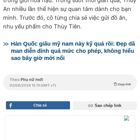
trong giới hoa hậu. Trong suốt thời gian qua, Thúy
An nhiều lần thể hiện sự quan tâm dành cho bạn
mình. Trước đó, cô từng chia sẻ việc gửi đồ ăn,
nhu yếu phẩm cho Thùy Tiên.
Hàn Quốc giấu mỹ nam này kỹ quá rồi: Đẹp dã
man diễn đỉnh quá mức cho phép, không hiểu
sao bây giờ mới nổi
Theo
Phụ nữ mới
Copy link
03/06/2026 13:13 (GMT +7)
Chia sẻ
Sao chép link