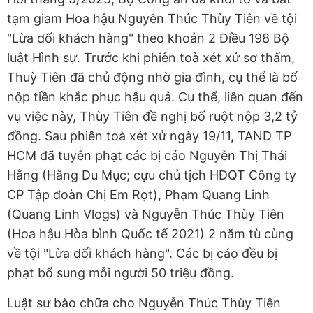
tạm giam Hoa hậu Nguyễn Thúc Thùy Tiên về tội
"Lừa dối khách hàng" theo khoản 2 Điều 198 Bộ
luật Hình sự. Trước khi phiên toà xét xử sơ thẩm,
Thuỳ Tiên đã chủ động nhờ gia đình, cụ thể là bố
nộp tiền khắc phục hậu quả. Cụ thể, liên quan đến
vụ việc này, Thùy Tiên đề nghị bố ruột nộp 3,2 tỷ
đồng. Sau phiên toà xét xử ngày 19/11, TAND TP
HCM đã tuyên phạt các bị cáo Nguyễn Thị Thái
Hằng (Hằng Du Mục; cựu chủ tịch HĐQT Công ty
CP Tập đoàn Chị Em Rọt), Phạm Quang Linh
(Quang Linh Vlogs) và Nguyễn Thúc Thùy Tiên
(Hoa hậu Hòa bình Quốc tế 2021) 2 năm tù cùng
về tội "Lừa dối khách hàng". Các bị cáo đều bị
phạt bổ sung mỗi người 50 triệu đồng.
Luật sư bào chữa cho Nguyễn Thúc Thùy Tiên