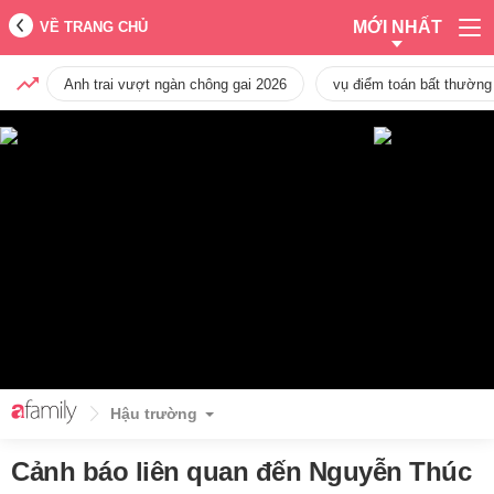
MỚI NHẤT
VỀ TRANG CHỦ
Anh trai vượt ngàn chông gai 2026
vụ điểm toán bất thường
Hậu trường
Cảnh báo liên quan đến Nguyễn Thúc