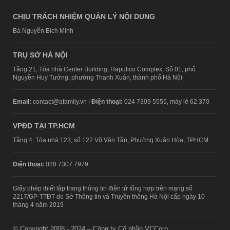
CHỊU TRÁCH NHIỆM QUẢN LÝ NỘI DUNG
Bà Nguyễn Bích Minh
TRỤ SỞ HÀ NỘI
Tầng 21, Tòa nhà Center Building, Hapulico Complex, Số 01, phố
Nguyễn Huy Tưởng, phường Thanh Xuân, thành phố Hà Nội
Email:
contact@afamily.vn |
Điện thoại:
024 7309 5555, máy lẻ 62.370
VPĐD TẠI TP.HCM
Tầng 4, Tòa nhà 123, số 127 Võ Văn Tần, Phường Xuân Hòa, TPHCM
Điện thoại:
028 7307 7979
Giấy phép thiết lập trang thông tin điện tử tổng hợp trên mạng số
2217/GP-TTĐT do Sở Thông tin và Truyền thông Hà Nội cấp ngày 10
tháng 4 năm 2019
© Copyright 2008 - 2024 – Công ty Cổ phần VCCorp