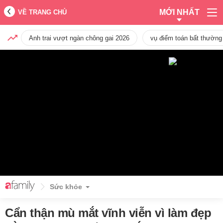
MỚI NHẤT
VỀ TRANG CHỦ
Anh trai vượt ngàn chông gai 2026
vụ điểm toán bất thường
Sức khỏe
Cẩn thận mù mắt vĩnh viễn vì làm đẹp