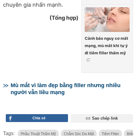
chuyên gia nhấn mạnh.
(Tổng hợp)
Cảnh báo nguy cơ mất
mạng, mù mắt khi tự ý
đi tiêm filler thẩm mỹ
Mù mắt vì làm đẹp bằng filler nhưng nhiều
người vẫn liều mạng
Chia sẻ
Sao chép link
Tags:
Phầu Thuật Thẩm Mỹ
Chắm Sóc Da Mặt
Tiêm Filter
Biến 