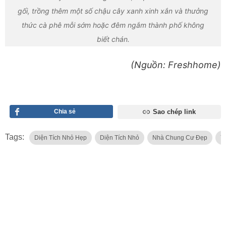
gối, trồng thêm một số chậu cây xanh xinh xắn và thưởng
thức cà phê mỗi sớm hoặc đêm ngắm thành phố không
biết chán.
(Nguồn: Freshhome)
Chia sẻ
Sao chép link
Tags:
Diện Tích Nhỏ Hẹp
Diện Tích Nhỏ
Nhà Chung Cư Đẹp
Ý