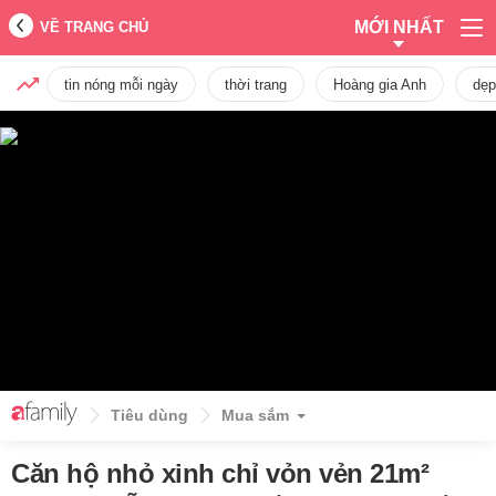
MỚI NHẤT
VỀ TRANG CHỦ
tin nóng mỗi ngày
thời trang
Hoàng gia Anh
dẹp
Tiêu dùng
Mua sắm
Căn hộ nhỏ xinh chỉ vỏn vẻn 21m²