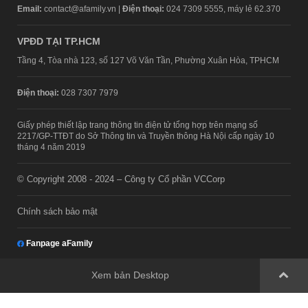
Email:
contact@afamily.vn |
Điện thoại:
024 7309 5555, máy lẻ 62.370
VPĐD TẠI TP.HCM
Tầng 4, Tòa nhà 123, số 127 Võ Văn Tần, Phường Xuân Hòa, TPHCM
Điện thoại:
028 7307 7979
Giấy phép thiết lập trang thông tin điện tử tổng hợp trên mạng số
2217/GP-TTĐT do Sở Thông tin và Truyền thông Hà Nội cấp ngày 10
tháng 4 năm 2019
© Copyright 2008 - 2024 – Công ty Cổ phần VCCorp
Chính sách bảo mật
Fanpage aFamily
Xem bản Desktop