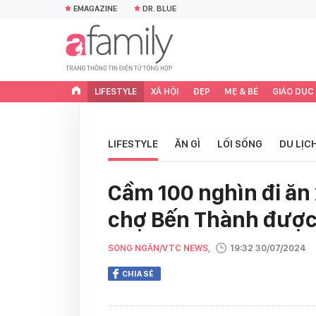
EMAGAZINE
DR. BLUE
LIFESTYLE
XÃ HỘI
ĐẸP
MẸ & BÉ
GIÁO DỤC
LIFESTYLE
ĂN GÌ
LỐI SỐNG
DU LỊC
Cầm 100 nghìn đi ăn
chợ Bến Thành được 
SONG NGÂN/VTC NEWS,
19:32 30/07/2024
CHIA SẺ