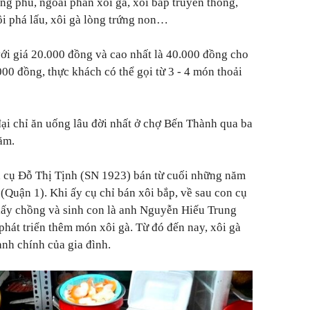
g phú, ngoài phần xôi gà, xôi bắp truyền thống,
ôi phá lấu, xôi gà lòng trứng non…
với giá 20.000 đồng và cao nhất là 40.000 đồng cho
00 đồng, thực khách có thể gọi từ 3 - 4 món thoải
ại chỉ ăn uống lâu đời nhất ở chợ Bến Thành qua ba
ăm.
a cụ Đỗ Thị Tịnh (SN 1923) bán từ cuối những năm
Quận 1). Khi ấy cụ chỉ bán xôi bắp, về sau con cụ
 lấy chồng và sinh con là anh Nguyễn Hiếu Trung
phát triển thêm món xôi gà. Từ đó đến nay, xôi gà
anh chính của gia đình.