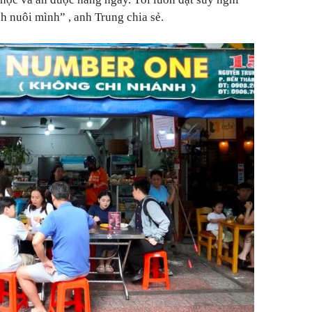
ch nuôi mình”
, anh Trung chia sẻ.