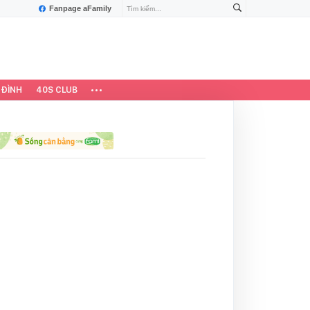
Fanpage aFamily
 ĐÌNH
40S CLUB