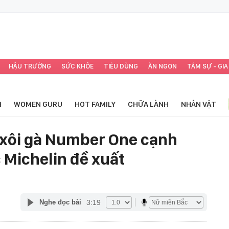
HẬU TRƯỜNG
SỨC KHỎE
TIÊU DÙNG
ĂN NGON
TÂM SỰ - GIA
H
WOMEN GURU
HOT FAMILY
CHỮA LÀNH
NHÂN VẬT
 xôi gà Number One cạnh
Michelin đề xuất
3:19
Nghe đọc bài