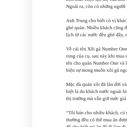
Ngoài ra, còn có những người 
Anh Trung cho biết có vị khách
ghé quán. Nhiều khách cũng đặ
lịch từ các nước đều ghé đây, 
Về cái tên Xôi gà Number One 
rong của cụ, sau này khi mua 
tên cho quán Number One và l
hiện sự mong muốn xôi gà ngo
Mặc dù quán xôi đã lâu đời và
biệt là du khách nước ngoài b
thị trường mà vẫn giữ mức giá
“Tôi bán cho nhiều khách, có 
thường đều có thể mua ăn được
để cho biết mà ăn để đi làm đi