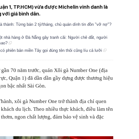
ận 1, TP.HCM) vừa được Michelin vinh danh là
với giá bình dân.
Hà thành: Từng bán 2 tỷ/tháng, chủ quán dính tin đồn "vỡ nợ"?
 một nhà hàng ở Đà Nẵng gây tranh cãi: Người chê đắt, người
 sao?
có phiên bản miền Tây gọi đúng tên thôi cũng líu cả lưỡi
ừ gần 70 năm trước, quán Xôi gà Number One (địa
ực, Quận 1) đã dần dần gầy dựng được thương hiệu
gon bậc nhất Sài Gòn.
ành, xôi gà Number One trở thành địa chỉ quen
khách du lịch. Theo nhiều thực khách, điều làm tên
i thơm, ngon chất lượng, đảm bảo vệ sinh và đặc