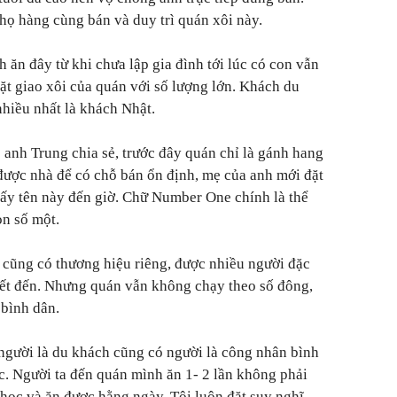
họ hàng cùng bán và duy trì quán xôi này.
 ăn đây từ khi chưa lập gia đình tới lúc có con vẫn
t giao xôi của quán với số lượng lớn. Khách du
nhiều nhất là khách Nhật.
anh Trung chia sẻ, trước đây quán chỉ là gánh hang
được nhà để có chỗ bán ổn định, mẹ của anh mới đặt
ấy tên này đến giờ. Chữ Number One chính là thể
n số một.
 cũng có thương hiệu riêng, được nhiều người đặc
iết đến. Nhưng quán vẫn không chạy theo số đông,
 bình dân.
người là du khách cũng có người là công nhân bình
. Người ta đến quán mình ăn 1- 2 lần không phải
 học và ăn được hằng ngày. Tôi luôn đặt suy nghĩ