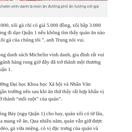
helin vinh danh là món ăn đường phố ấn tượng với giá
00, xôi gà chỉ có giá 5.000 đồng, xôi bắp 3.000
ồng đi dạo Quận 1 nếu không tìm thấy quán ăn nào
xôi gà của chúng tôi
”, anh Trung nói vui.
rong danh sách Michelin vinh danh, gia đình rất vui
 gánh hàng rong giờ đây đã trở thành một thương
uận 1.
rường Đại học Khoa học Xã hội và Nhân Văn
ần trường nên sau khi ăn thử thấy rất hợp khẩu vị
trở thành “mối ruột” của quán”.
ông Bảy (ngụ Quận 1) cho hay, quán xôi có từ lâu,
a mang về ăn. Qua nhiều năm, quán vẫn giữ được
 dẻo, gà vừa miệng, có vị đặc trưng của quán và