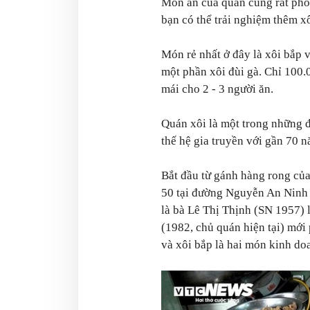
Món ăn của quán cũng rất phon
bạn có thể trải nghiệm thêm x
Món rẻ nhất ở đây là xôi bắp 
một phần xôi đùi gà. Chỉ 100.0
mái cho 2 - 3 người ăn.
Quán xôi là một trong những đ
thế hệ gia truyền với gần 70 n
Bắt đầu từ gánh hàng rong củ
50 tại đường Nguyễn An Ninh (
là bà Lê Thị Thịnh (SN 1957)
(1982, chủ quán hiện tại) mới 
và xôi bắp là hai món kinh do