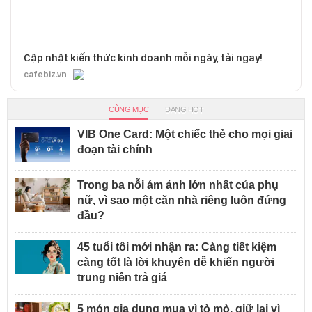
Cập nhật kiến thức kinh doanh mỗi ngày, tải ngay!
cafebiz.vn
CÙNG MỤC
ĐANG HOT
VIB One Card: Một chiếc thẻ cho mọi giai
đoạn tài chính
Trong ba nỗi ám ảnh lớn nhất của phụ
nữ, vì sao một căn nhà riêng luôn đứng
đầu?
45 tuổi tôi mới nhận ra: Càng tiết kiệm
càng tốt là lời khuyên dễ khiến người
trung niên trả giá
5 món gia dụng mua vì tò mò, giữ lại vì