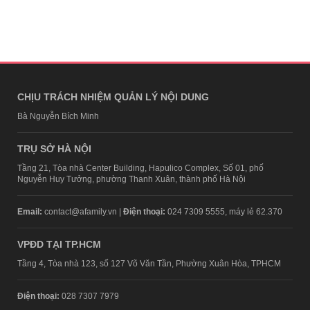
CHỊU TRÁCH NHIỆM QUẢN LÝ NỘI DUNG
Bà Nguyễn Bích Minh
TRỤ SỞ HÀ NỘI
Tầng 21, Tòa nhà Center Building, Hapulico Complex, Số 01, phố
Nguyễn Huy Tưởng, phường Thanh Xuân, thành phố Hà Nội
Email:
contact@afamily.vn |
Điện thoại:
024 7309 5555, máy lẻ 62.370
VPĐD TẠI TP.HCM
Tầng 4, Tòa nhà 123, số 127 Võ Văn Tần, Phường Xuân Hòa, TPHCM
Điện thoại:
028 7307 7979