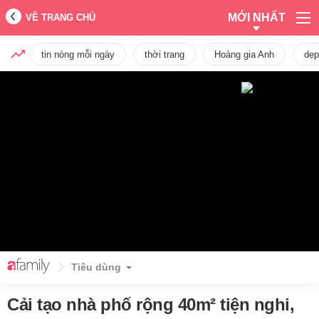
MỚI NHẤT
VỀ TRANG CHỦ
tin nóng mỗi ngày
thời trang
Hoàng gia Anh
dẹp
Tiêu dùng
Cải tạo nhà phố rộng 40m² tiện nghi,