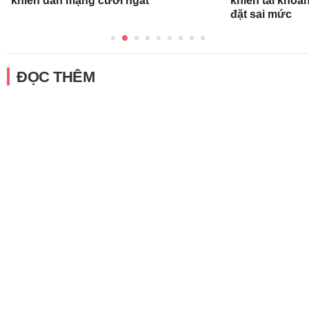
khiến dân mạng cười ngất
khiến tài khoả
đặt sai mức
ĐỌC THÊM