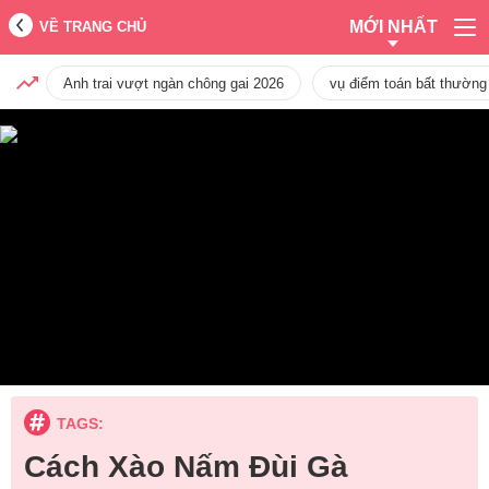
MỚI NHẤT
VỀ TRANG CHỦ
Anh trai vượt ngàn chông gai 2026
vụ điểm toán bất thường
TAGS:
Cách Xào Nấm Đùi Gà