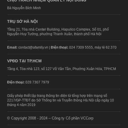
CHỊU TRÁCH NHIỆM QUẢN LÝ NỘI DUNG
Bà Nguyễn Bích Minh
TRỤ SỞ HÀ NỘI
Tầng 21, Tòa nhà Center Building, Hapulico Complex, Số 01, phố
Nguyễn Huy Tưởng, phường Thanh Xuân, thành phố Hà Nội
Email:
contact@afamily.vn |
Điện thoại:
024 7309 5555, máy lẻ 62.370
VPĐD TẠI TP.HCM
Tầng 4, Tòa nhà 123, số 127 Võ Văn Tần, Phường Xuân Hòa, TPHCM
Điện thoại:
028 7307 7979
Giấy phép thiết lập trang thông tin điện tử tổng hợp trên mạng số
2217/GP-TTĐT do Sở Thông tin và Truyền thông Hà Nội cấp ngày 10
tháng 4 năm 2019
© Copyright 2008 - 2024 – Công ty Cổ phần VCCorp