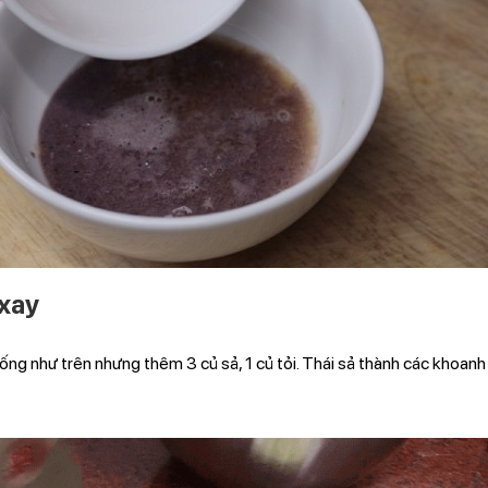
xay
ống như trên nhưng thêm 3 củ sả, 1 củ tỏi. Thái sả thành các khoanh 