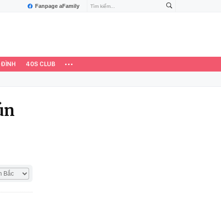
Fanpage aFamily
 ĐÌNH
40S CLUB
ún