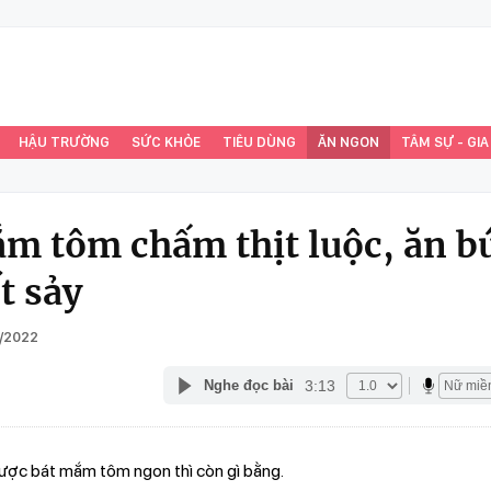
HẬU TRƯỜNG
SỨC KHỎE
TIÊU DÙNG
ĂN NGON
TÂM SỰ - GIA
m tôm chấm thịt luộc, ăn b
t sảy
6/2022
3:13
Nghe đọc bài
ược bát mắm tôm ngon thì còn gì bằng.