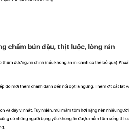
 chấm bún đậu, thịt luộc, lòng rán
thêm đường, mì chính (nếu không ăn mì chính có thể bỏ qua). Khuấ
ếp đó mới thêm chanh đánh đến nổi bọt là ngừng. Thêm ớt cắt lát v
n và dậy vị nhất. Tuy nhiên, mùi mắm tôm hơi nặng nên nhiều ngườ
, cũng có những người bụng yếu không ăn được mắm tôm sống thì c
ng.