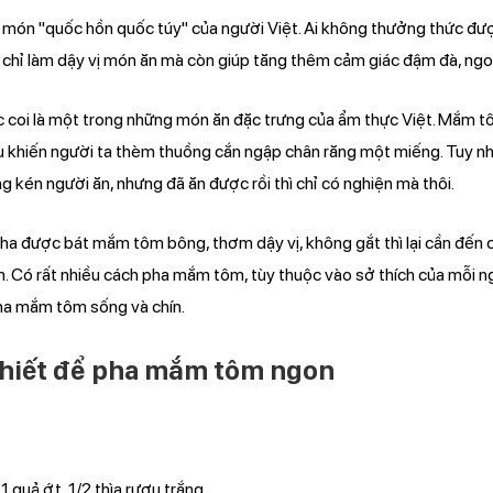
ón "quốc hồn quốc túy" của người Việt. Ai không thưởng thức đượ
g chỉ làm dậy vị món ăn mà còn giúp tăng thêm cảm giác đậm đà, ng
coi là một trong những món ăn đặc trưng của ẩm thực Việt. Mắm 
 đều khiến người ta thèm thuồng cắn ngập chân răng một miếng. Tuy n
 kén người ăn, nhưng đã ăn được rồi thì chỉ có nghiện mà thôi.
a được bát mắm tôm bông, thơm dậy vị, không gắt thì lại cần đến 
. Có rất nhiều cách pha mắm tôm, tùy thuộc vào sở thích của mỗi n
pha mắm tôm sống và chín.
thiết để pha mắm tôm ngon
, 1 quả ớt, 1/2 thìa rượu trắng