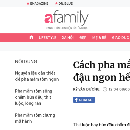
EMAGAZINE
DR. BLUE
LIFESTYLE
XÃ HỘI
ĐẸP
MẸ & BÉ
GIÁO DỤC
NỘI DUNG
Cách pha mắ
Nguyên liệu cần thiết
đậu ngon hế
để pha mắm tôm ngon
KỲ VÂN DƯƠNG,
12:04 08/0
Pha mắm tôm sống
chấm bún đậu, thịt
CHIA SẺ
luộc, lòng rán
Pha mắm tôm chưng
mỡ hành
Thịt luộc hay bún đậu chấm đ