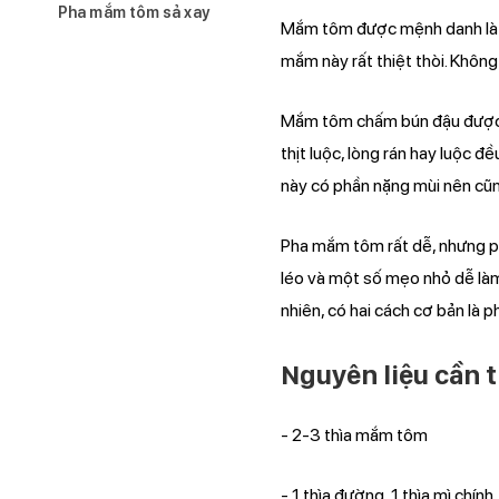
Pha mắm tôm sả xay
Mắm tôm được mệnh danh là m
mắm này rất thiệt thòi. Khôn
Mắm tôm chấm bún đậu được 
thịt luộc, lòng rán hay luộc
này có phần nặng mùi nên cũng
Pha mắm tôm rất dễ, nhưng ph
léo và một số mẹo nhỏ dễ làm
nhiên, có hai cách cơ bản là 
Nguyên liệu cần 
- 2-3 thìa mắm tôm
- 1 thìa đường, 1 thìa mì chính