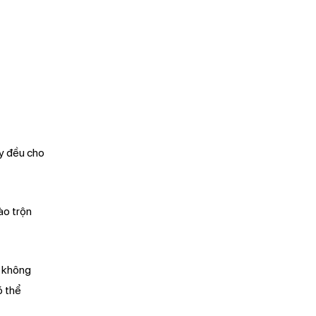
y đều cho
ào trộn
i không
ó thể