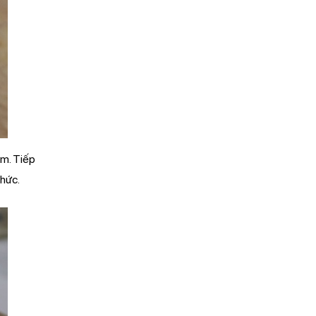
ôm. Tiếp
hức.