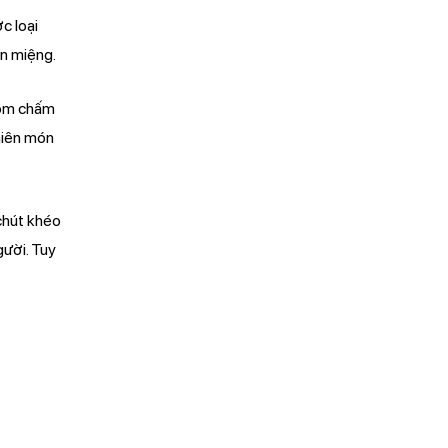
c loại
on miệng.
tôm chấm
hiên món
chút khéo
gười. Tuy