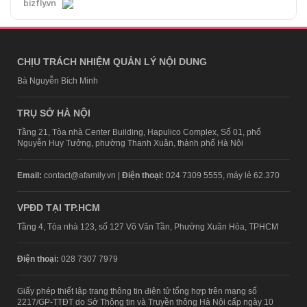
bizfly.vn
CHỊU TRÁCH NHIỆM QUẢN LÝ NỘI DUNG
Bà Nguyễn Bích Minh
TRỤ SỞ HÀ NỘI
Tầng 21, Tòa nhà Center Building, Hapulico Complex, Số 01, phố
Nguyễn Huy Tưởng, phường Thanh Xuân, thành phố Hà Nội
Email:
contact@afamily.vn |
Điện thoại:
024 7309 5555, máy lẻ 62.370
VPĐD TẠI TP.HCM
Tầng 4, Tòa nhà 123, số 127 Võ Văn Tần, Phường Xuân Hòa, TPHCM
Điện thoại:
028 7307 7979
Giấy phép thiết lập trang thông tin điện tử tổng hợp trên mạng số
2217/GP-TTĐT do Sở Thông tin và Truyền thông Hà Nội cấp ngày 10