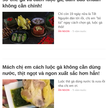
không cần chỉnh!
Chỉ còn 19 ngày nữa là Tết
Nguyên đán tới rồi, chị em "bỏ
túi" ngay cách chọn gà, luộc gà
thôi!
ĂN NGON
-
5 năm trước
Mách chị em cách luộc gà không cần dùng
nước, thịt ngọt và ngon xuất sắc hơn hẳn!
Luộc thịt gà dùng nước là xưa rồi
nha chị em ơi.
ĂN NGON
-
5 năm trước