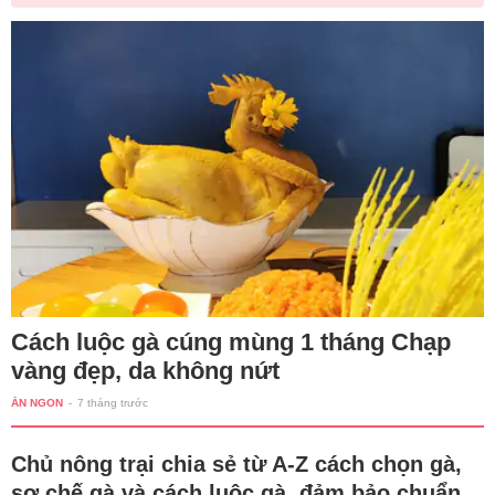
Cách luộc gà cúng mùng 1 tháng Chạp
vàng đẹp, da không nứt
ĂN NGON
-
7 tháng trước
Chủ nông trại chia sẻ từ A-Z cách chọn gà,
sơ chế gà và cách luộc gà, đảm bảo chuẩn