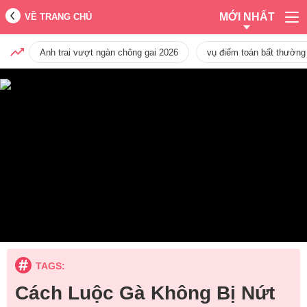
MỚI NHẤT
VỀ TRANG CHỦ
Anh trai vượt ngàn chông gai 2026
vụ điểm toán bất thường
TAGS:
Cách Luộc Gà Không Bị Nứt