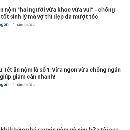
n nộm "hai người vừa khỏe vừa vui" - chồng
ì tốt sinh lý mà vợ thì đẹp da mượt tóc
ngon
-
4 năm trước
u Tết ăn nộm là số 1: Vừa ngon vừa chống ngán
i giúp giảm cân nhanh!
ngon
-
4 năm trước
 khi khám phá ra món nộm gà này, bữa tối của