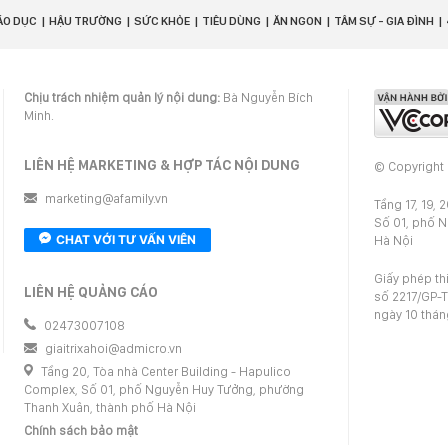
ÁO DỤC
HẬU TRƯỜNG
SỨC KHỎE
TIÊU DÙNG
ĂN NGON
TÂM SỰ - GIA ĐÌNH
Chịu trách nhiệm quản lý nội dung:
Bà Nguyễn Bích
Minh.
LIÊN HỆ MARKETING & HỢP TÁC NỘI DUNG
© Copyright
marketing@afamily.vn
Tầng 17, 19, 
Số 01, phố 
CHAT VỚI TƯ VẤN VIÊN
Hà Nội
Giấy phép th
LIÊN HỆ QUẢNG CÁO
số 2217/GP-T
ngày 10 thá
02473007108
giaitrixahoi@admicro.vn
Tầng 20, Tòa nhà Center Building - Hapulico
Complex, Số 01, phố Nguyễn Huy Tưởng, phường
Thanh Xuân, thành phố Hà Nội
Chính sách bảo mật