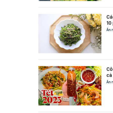
Cá
10
Ăn 
Cô
cả
Ăn 