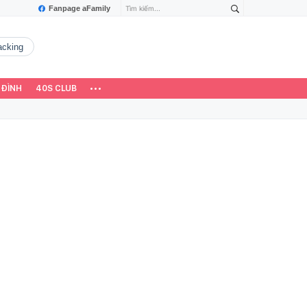
Fanpage aFamily
hacking
 ĐÌNH
40S CLUB