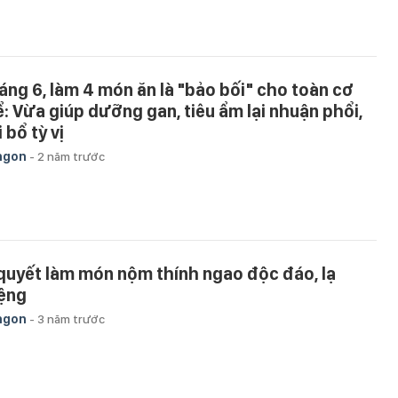
áng 6, làm 4 món ăn là "bảo bối" cho toàn cơ
ể: Vừa giúp dưỡng gan, tiêu ẩm lại nhuận phổi,
 bổ tỳ vị
ngon
-
2 năm trước
 quyết làm món nộm thính ngao độc đáo, lạ
ệng
ngon
-
3 năm trước