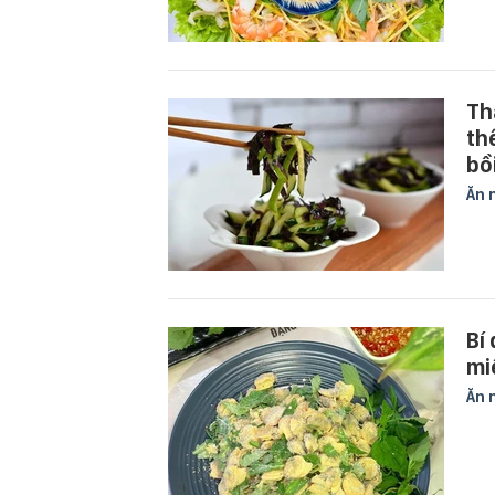
Th
th
bồi
Ăn 
Bí
mi
Ăn 