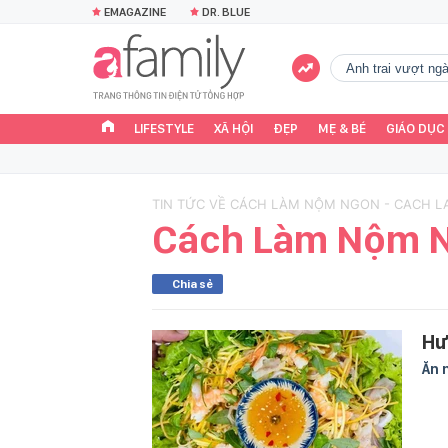
EMAGAZINE
DR. BLUE
Anh trai vượt n
LIFESTYLE
XÃ HỘI
ĐẸP
MẸ & BÉ
GIÁO DỤC
TIN TỨC VỀ CÁCH LÀM NỘM NGON - CACH 
Cách Làm Nộm 
Chia sẻ
Hư
Ăn 