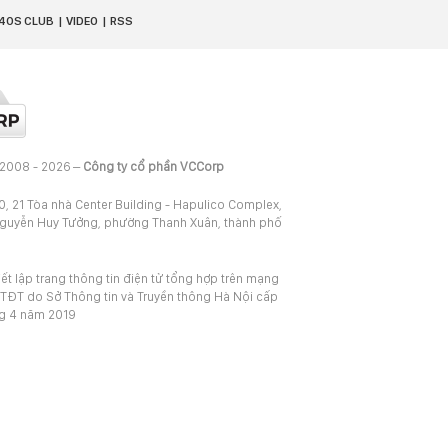
40S CLUB
VIDEO
RSS
 2008 - 2026 –
Công ty cổ phần VCCorp
20, 21 Tòa nhà Center Building - Hapulico Complex,
Nguyễn Huy Tưởng, phường Thanh Xuân, thành phố
iết lập trang thông tin điện tử tổng hợp trên mạng
TĐT do Sở Thông tin và Truyền thông Hà Nội cấp
ng 4 năm 2019