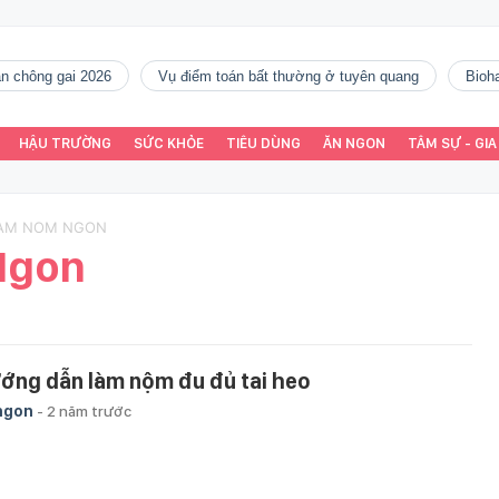
gàn chông gai 2026
vụ điểm toán bất thường ở tuyên quang
Bio
HẬU TRƯỜNG
SỨC KHỎE
TIÊU DÙNG
ĂN NGON
TÂM SỰ - GIA
LAM NOM NGON
Ngon
ớng dẫn làm nộm đu đủ tai heo
ngon
-
2 năm trước