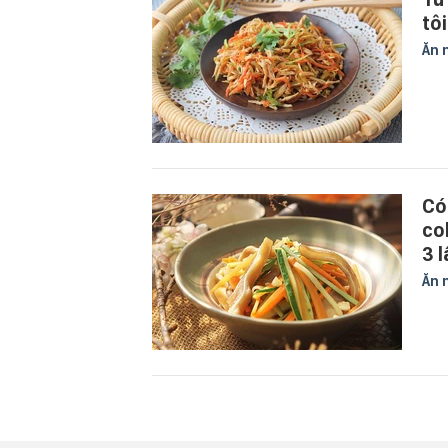
tô
Ăn 
Có
co
3 l
Ăn 