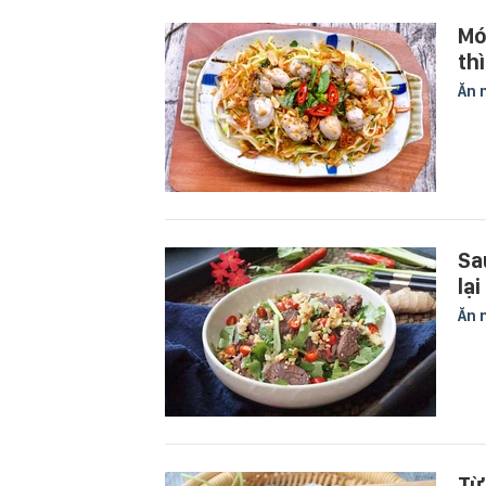
Mó
th
Ăn 
Sa
lạ
Ăn 
Từ