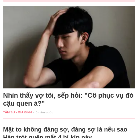
Nhìn thấy vợ tôi, sếp hỏi: "Cô phục vụ đó
cậu quen à?"
TÂM SỰ - GIA ĐÌNH
-
6 năm trước
Mặt to không đáng sợ, đáng sợ là nếu sao
Hàn trót quên mất 4 bí kíp này