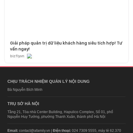
Giải pháp quản trị dữ liệu khách hàng siêu tích hợp! Tư
vấn ngay!
bizfly.vn
CHỊU TRÁCH NHIỆM QUẢN LÝ NỘI DUNG
Bà Nguyễn Bích Minh
TRỤ SỞ HÀ NỘI
Tầng 21, Tòa nhà Center Building, Hapulico Complex, Số 01, phố
Nguyễn Huy Tưởng, phường Thanh Xuân, thành phố Hà Nội
Email:
contact@afamily.vn |
Điện thoại:
024 7309 5555, máy lẻ 62.370