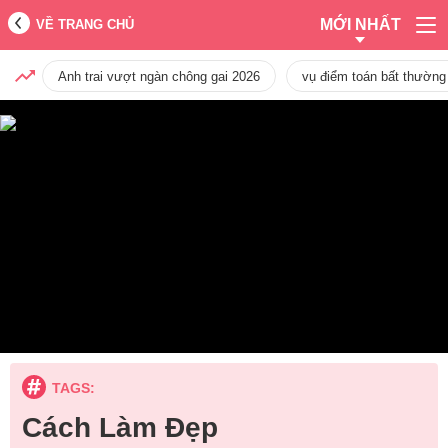
MỚI NHẤT
VỀ TRANG CHỦ
Anh trai vượt ngàn chông gai 2026
vụ điểm toán bất thường
TAGS:
Cách Làm Đẹp