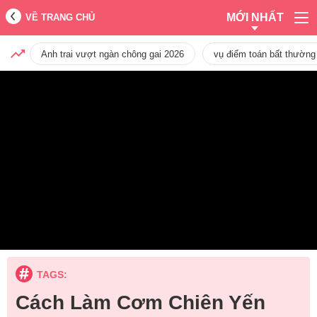
MỚI NHẤT
VỀ TRANG CHỦ
Anh trai vượt ngàn chông gai 2026
vụ điểm toán bất thường
TAGS:
Cách Làm Cơm Chiên Yến