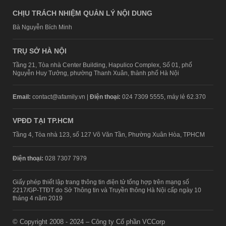
CHỊU TRÁCH NHIỆM QUẢN LÝ NỘI DUNG
Bà Nguyễn Bích Minh
TRỤ SỞ HÀ NỘI
Tầng 21, Tòa nhà Center Building, Hapulico Complex, Số 01, phố
Nguyễn Huy Tưởng, phường Thanh Xuân, thành phố Hà Nội
Email:
contact@afamily.vn |
Điện thoại:
024 7309 5555, máy lẻ 62.370
VPĐD TẠI TP.HCM
Tầng 4, Tòa nhà 123, số 127 Võ Văn Tần, Phường Xuân Hòa, TPHCM
Điện thoại:
028 7307 7979
Giấy phép thiết lập trang thông tin điện tử tổng hợp trên mạng số
2217/GP-TTĐT do Sở Thông tin và Truyền thông Hà Nội cấp ngày 10
tháng 4 năm 2019
© Copyright 2008 - 2024 – Công ty Cổ phần VCCorp