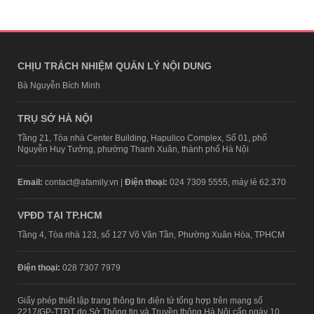
CHỊU TRÁCH NHIỆM QUẢN LÝ NỘI DUNG
Bà Nguyễn Bích Minh
TRỤ SỞ HÀ NỘI
Tầng 21, Tòa nhà Center Building, Hapulico Complex, Số 01, phố
Nguyễn Huy Tưởng, phường Thanh Xuân, thành phố Hà Nội
Email:
contact@afamily.vn |
Điện thoại:
024 7309 5555, máy lẻ 62.370
VPĐD TẠI TP.HCM
Tầng 4, Tòa nhà 123, số 127 Võ Văn Tần, Phường Xuân Hòa, TPHCM
Điện thoại:
028 7307 7979
Giấy phép thiết lập trang thông tin điện tử tổng hợp trên mạng số
2217/GP-TTĐT do Sở Thông tin và Truyền thông Hà Nội cấp ngày 10