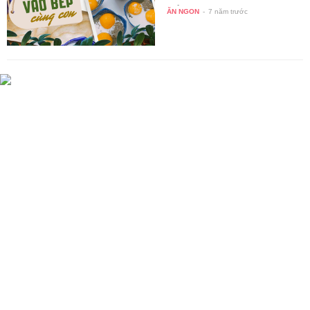
tuổi…
ĂN NGON
-
7 năm trước