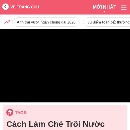
MỚI NHẤT
VỀ TRANG CHỦ
Anh trai vượt ngàn chông gai 2026
vụ điểm toán bất thường
TAGS:
Cách Làm Chè Trôi Nước