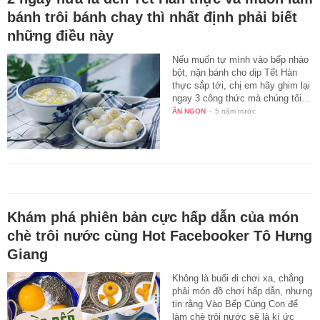
bánh trôi bánh chay thì nhất định phải biết
những điều này
Nếu muốn tự mình vào bếp nhào
bột, nặn bánh cho dịp Tết Hàn
thực sắp tới, chị em hãy ghim lại
ngay 3 công thức mà chúng tôi…
ĂN NGON
-
5 năm trước
Khám phá phiên bản cực hấp dẫn của món
chè trôi nước cùng Hot Facebooker Tô Hưng
Giang
Không là buổi đi chơi xa, chẳng
phải món đồ chơi hấp dẫn, nhưng
tin rằng Vào Bếp Cùng Con để
làm chè trôi nước sẽ là kí ức