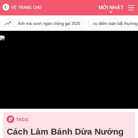
MỚI NHẤT
VỀ TRANG CHỦ
Anh trai vượt ngàn chông gai 2026
vụ điểm toán bất thường
TAGS:
Cách Làm Bánh Dừa Nướng