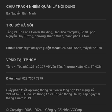
CHỊU TRÁCH NHIỆM QUẢN LÝ NỘI DUNG
Bà Nguyễn Bích Minh
TRỤ SỞ HÀ NỘI
Tầng 21, Tòa nhà Center Building, Hapulico Complex, Số 01, phố
Nguyễn Huy Tưởng, phường Thanh Xuân, thành phố Hà Nội
Email:
contact@afamily.vn |
Điện thoại:
024 7309 5555, máy lẻ 62.370
VPĐD TẠI TP.HCM
Tầng 4, Tòa nhà 123, số 127 Võ Văn Tần, Phường Xuân Hòa, TPHCM
Điện thoại:
028 7307 7979
Giấy phép thiết lập trang thông tin điện tử tổng hợp trên mạng số
2217/GP-TTĐT do Sở Thông tin và Truyền thông Hà Nội cấp ngày 10
tháng 4 năm 2019
© Copyright 2008 - 2024 – Công ty Cổ phần VCCorp