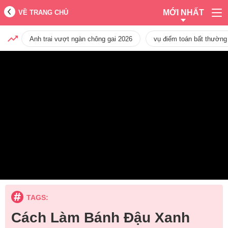
MỚI NHẤT
VỀ TRANG CHỦ
Anh trai vượt ngàn chông gai 2026
vụ điểm toán bất thường
TAGS:
Cách Làm Bánh Đậu Xanh