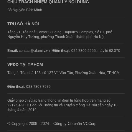
CHỊU TRÁCH NHIỆM QUẢN LÝ NỘI DUNG
Bà Nguyễn Bích Minh
TRỤ SỞ HÀ NỘI
Tầng 21, Tòa nhà Center Building, Hapulico Complex, Số 01, phố
Nguyễn Huy Tưởng, phường Thanh Xuân, thành phố Hà Nội
Email:
contact@afamily.vn |
Điện thoại:
024 7309 5555, máy lẻ 62.370
VPĐD TẠI TP.HCM
Tầng 4, Tòa nhà 123, số 127 Võ Văn Tần, Phường Xuân Hòa, TPHCM
Điện thoại:
028 7307 7979
Giấy phép thiết lập trang thông tin điện tử tổng hợp trên mạng số
2217/GP-TTĐT do Sở Thông tin và Truyền thông Hà Nội cấp ngày 10
tháng 4 năm 2019
© Copyright 2008 - 2024 – Công ty Cổ phần VCCorp