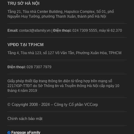
TRỤ SỞ HÀ NỘI
Tầng 21, Tòa nhà Center Building, Hapulico Complex, Số 01, phố
Nguyễn Huy Tưởng, phường Thanh Xuân, thành phố Hà Nội
Email:
contact@afamily.vn |
Điện thoại:
024 7309 5555, máy lẻ 62.370
VPĐD TẠI TP.HCM
Tầng 4, Tòa nhà 123, số 127 Võ Văn Tần, Phường Xuân Hòa, TPHCM
Điện thoại:
028 7307 7979
Giấy phép thiết lập trang thông tin điện tử tổng hợp trên mạng số
2217/GP-TTĐT do Sở Thông tin và Truyền thông Hà Nội cấp ngày 10
tháng 4 năm 2019
© Copyright 2008 - 2024 – Công ty Cổ phần VCCorp
Chính sách bảo mật
Fanpage aFamily