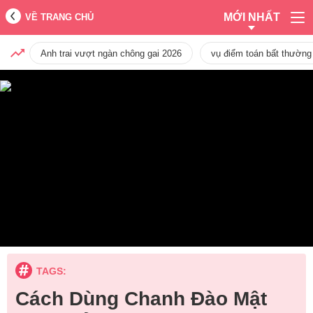
MỚI NHẤT
VỀ TRANG CHỦ
Anh trai vượt ngàn chông gai 2026
vụ điểm toán bất thường
TAGS:
Cách Dùng Chanh Đào Mật