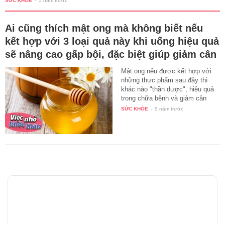
SỨC KHỎE
-
5 năm trước
Ai cũng thích mật ong mà không biết nếu
kết hợp với 3 loại quả này khi uống hiệu quả
sẽ nâng cao gấp bội, đặc biệt giúp giảm cân
Mật ong nếu được kết hợp với
những thực phẩm sau đây thì
khác nào "thần dược", hiệu quả
trong chữa bệnh và giảm cân
sẽ…
SỨC KHỎE
-
5 năm trước