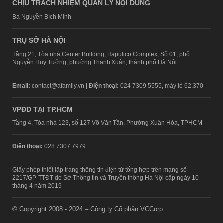
CHỊU TRÁCH NHIỆM QUẢN LÝ NỘI DUNG
Bà Nguyễn Bích Minh
TRỤ SỞ HÀ NỘI
Tầng 21, Tòa nhà Center Building, Hapulico Complex, Số 01, phố
Nguyễn Huy Tưởng, phường Thanh Xuân, thành phố Hà Nội
Email:
contact@afamily.vn |
Điện thoại:
024 7309 5555, máy lẻ 62.370
VPĐD TẠI TP.HCM
Tầng 4, Tòa nhà 123, số 127 Võ Văn Tần, Phường Xuân Hòa, TPHCM
Điện thoại:
028 7307 7979
Giấy phép thiết lập trang thông tin điện tử tổng hợp trên mạng số
2217/GP-TTĐT do Sở Thông tin và Truyền thông Hà Nội cấp ngày 10
tháng 4 năm 2019
© Copyright 2008 - 2024 – Công ty Cổ phần VCCorp