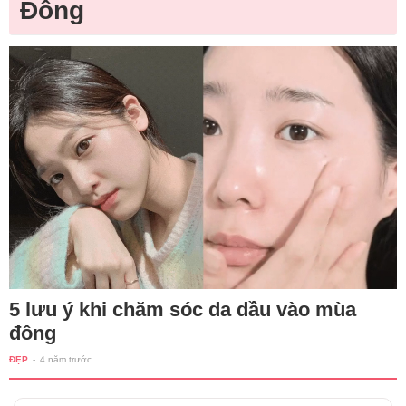
Đông
5 lưu ý khi chăm sóc da dầu vào mùa
đông
ĐẸP
-
4 năm trước