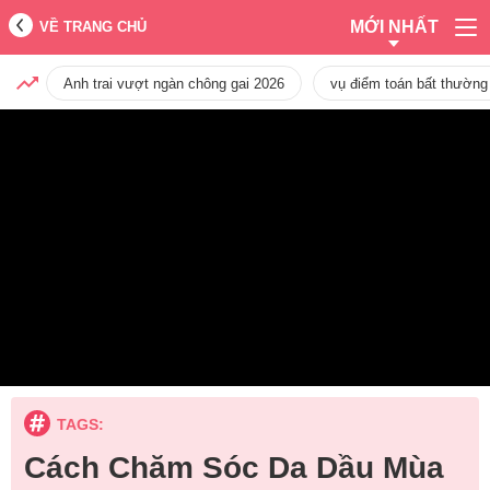
MỚI NHẤT
VỀ TRANG CHỦ
Anh trai vượt ngàn chông gai 2026
vụ điểm toán bất thường
TAGS:
Cách Chăm Sóc Da Dầu Mùa