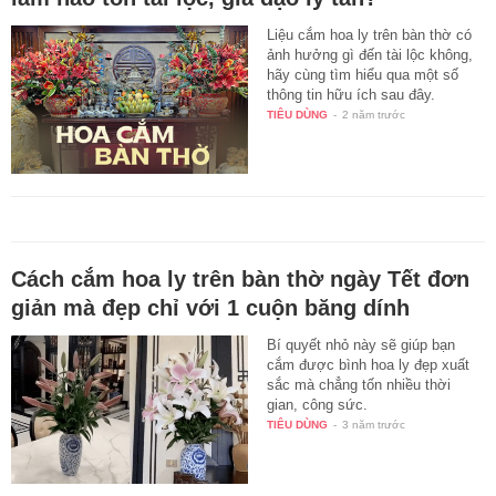
Liệu cắm hoa ly trên bàn thờ có
ảnh hưởng gì đến tài lộc không,
hãy cùng tìm hiểu qua một số
thông tin hữu ích sau đây.
TIÊU DÙNG
-
2 năm trước
Cách cắm hoa ly trên bàn thờ ngày Tết đơn
giản mà đẹp chỉ với 1 cuộn băng dính
Bí quyết nhỏ này sẽ giúp bạn
cắm được bình hoa ly đẹp xuất
sắc mà chẳng tốn nhiều thời
gian, công sức.
TIÊU DÙNG
-
3 năm trước