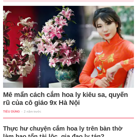
Mê mẩn cách cắm hoa ly kiêu sa, quyến
rũ của cô giáo 9x Hà Nội
TIÊU DÙNG
-
2 năm trước
Thực hư chuyện cắm hoa ly trên bàn thờ
làm hao tổn tài lộc, gia đạo ly tán?