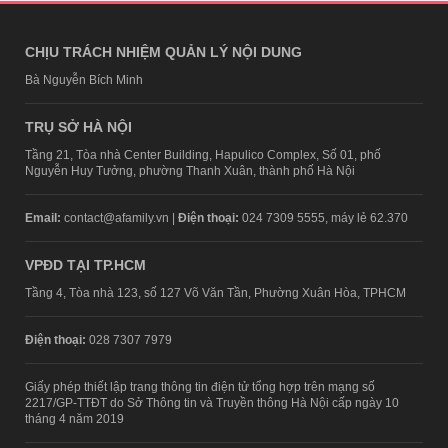
CHỊU TRÁCH NHIỆM QUẢN LÝ NỘI DUNG
Bà Nguyễn Bích Minh
TRỤ SỞ HÀ NỘI
Tầng 21, Tòa nhà Center Building, Hapulico Complex, Số 01, phố
Nguyễn Huy Tưởng, phường Thanh Xuân, thành phố Hà Nội
Email:
contact@afamily.vn |
Điện thoại:
024 7309 5555, máy lẻ 62.370
VPĐD TẠI TP.HCM
Tầng 4, Tòa nhà 123, số 127 Võ Văn Tần, Phường Xuân Hòa, TPHCM
Điện thoại:
028 7307 7979
Giấy phép thiết lập trang thông tin điện tử tổng hợp trên mạng số
2217/GP-TTĐT do Sở Thông tin và Truyền thông Hà Nội cấp ngày 10
tháng 4 năm 2019