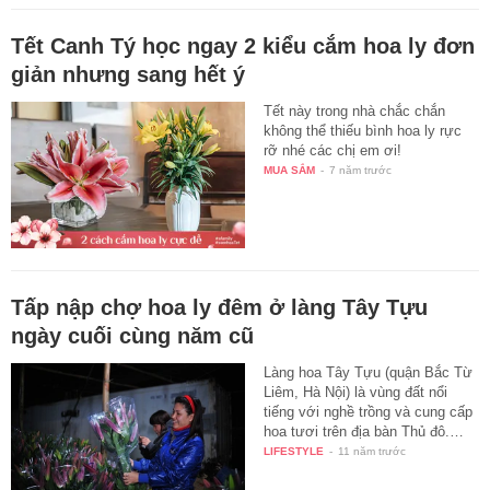
Tết Canh Tý học ngay 2 kiểu cắm hoa ly đơn
giản nhưng sang hết ý
Tết này trong nhà chắc chắn
không thể thiếu bình hoa ly rực
rỡ nhé các chị em ơi!
MUA SẮM
-
7 năm trước
Tấp nập chợ hoa ly đêm ở làng Tây Tựu
ngày cuối cùng năm cũ
Làng hoa Tây Tựu (quận Bắc Từ
Liêm, Hà Nội) là vùng đất nổi
tiếng với nghề trồng và cung cấp
hoa tươi trên địa bàn Thủ đô.…
LIFESTYLE
-
11 năm trước