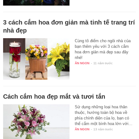
3 cách cắm hoa đơn giản mà tinh tế trang trí
nhà đẹp
Cùng tô điểm cho ngôi nhà của
bạn thêm yêu với 3 cách cắm
hoa đơn giản mà đẹp sau đây
nhé!
ĂN NGON
-
11 năm trước
Cách cắm hoa đẹp mắt và tươi tắn
Sử dụng những loại hoa thân
thuộc, hướng toàn bộ hoa về
phía chính diện của lọ, bạn có
thể cắm một bình hoa lớn với…
ĂN NGON
-
13 năm trước