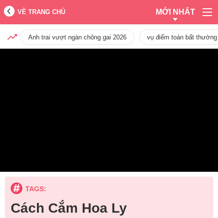
MỚI NHẤT
VỀ TRANG CHỦ
Anh trai vượt ngàn chông gai 2026
vụ điểm toán bất thường
TAGS:
Cách Cắm Hoa Ly