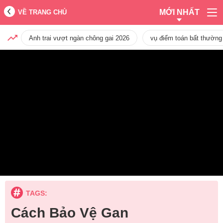
MỚI NHẤT
VỀ TRANG CHỦ
Anh trai vượt ngàn chông gai 2026
vụ điểm toán bất thường
TAGS:
Cách Bảo Vệ Gan