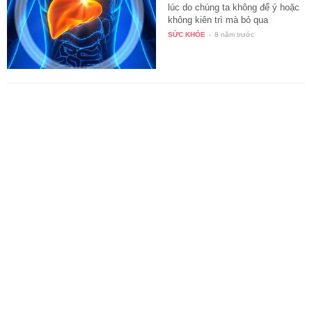
lúc do chúng ta không để ý hoặc
không kiên trì mà bỏ qua
những…
SỨC KHỎE
-
8 năm trước