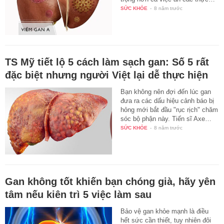
SỨC KHỎE
-
8 năm trước
TS Mỹ tiết lộ 5 cách làm sạch gan: Số 5 rất
đặc biệt nhưng người Việt lại dễ thực hiện
Bạn không nên đợi đến lúc gan
đưa ra các dấu hiệu cảnh báo bị
hỏng mới bắt đầu "rục rịch" chăm
sóc bộ phận này. Tiến sĩ Axe…
SỨC KHỎE
-
8 năm trước
Gan không tốt khiến bạn chóng già, hãy yên
tâm nếu kiên trì 5 việc làm sau
Bảo vệ gan khỏe mạnh là điều
hết sức cần thiết, tuy nhiên đôi