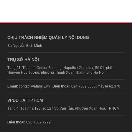
CHỊU TRÁCH NHIỆM QUẢN LÝ NỘI DUNG
Bà Nguyễn Bích Minh
TRỤ SỞ HÀ NỘI
Tầng 21, Tòa nhà Center Building, Hapulico Complex, Số 01, phố
Nguyễn Huy Tưởng, phường Thanh Xuân, thành phố Hà Nội
Email:
contact@afamily.vn |
Điện thoại:
024 7309 5555, máy lẻ 62.370
VPĐD TẠI TP.HCM
Tầng 4, Tòa nhà 123, số 127 Võ Văn Tần, Phường Xuân Hòa, TPHCM
Điện thoại:
028 7307 7979