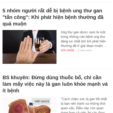
5 nhóm người rất dễ bị bệnh ung thư gan
"tấn công": Khi phát hiện bệnh thường đã
quá muộn
Ung thư gan được xem là một
trong những căn bệnh ung thư
đáng sợ nhất bởi khi phát hiện
thường đã ở giai đoạn muộn.…
SỨC KHỎE
-
8 năm trước
BS khuyên: Đừng dùng thuốc bổ, chỉ cần
làm mấy việc này là gan luôn khỏe mạnh và
ít bệnh
"Cách chăm sóc lá gan tốt nhất
là bạn nên tránh xa những thói
quen xấu. Điều này còn quan
trọng hơn cả việc ăn các thực…