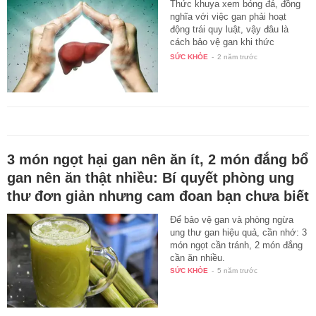
Thức khuya xem bóng đá, đồng
nghĩa với việc gan phải hoạt
động trái quy luật, vậy đâu là
cách bảo vệ gan khi thức
khuya…
SỨC KHỎE
-
2 năm trước
3 món ngọt hại gan nên ăn ít, 2 món đắng bổ
gan nên ăn thật nhiều: Bí quyết phòng ung
thư đơn giản nhưng cam đoan bạn chưa biết
Để bảo vệ gan và phòng ngừa
ung thư gan hiệu quả, cần nhớ: 3
món ngọt cần tránh, 2 món đắng
cần ăn nhiều.
SỨC KHỎE
-
5 năm trước