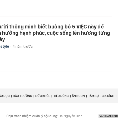
ười thông minh biết buông bỏ 5 VIỆC này để
n hưởng hạnh phúc, cuộc sống lên hương từng
ày
estyle
-
4 năm trước
ÁO DỤC
HẬU TRƯỜNG
SỨC KHỎE
TIÊU DÙNG
ĂN NGON
TÂM SỰ - GIA ĐÌNH
Chịu trách nhiệm quản lý nội dung:
Bà Nguyễn Bích