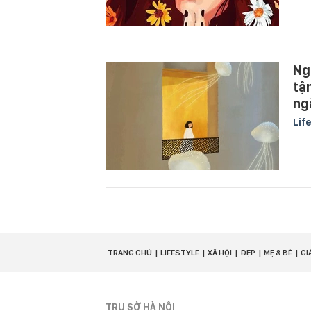
Ng
tậ
ng
Lif
TRANG CHỦ
LIFESTYLE
XÃ HỘI
ĐẸP
MẸ & BÉ
GI
TRỤ SỞ HÀ NỘI