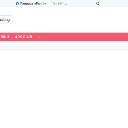
Fanpage aFamily
hacking
 ĐÌNH
40S CLUB