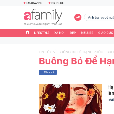
EMAGAZINE
DR. BLUE
Anh trai vượt n
LIFESTYLE
XÃ HỘI
ĐẸP
MẸ & BÉ
GIÁO DỤC
TIN TỨC VỀ BUÔNG BỎ ĐỂ HẠNH PHÚC - BU
Buông Bỏ Để Hạ
Chia sẻ
Hạ
là
Chữ