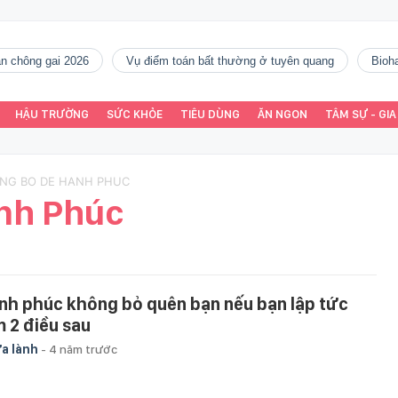
gàn chông gai 2026
vụ điểm toán bất thường ở tuyên quang
Bio
HẬU TRƯỜNG
SỨC KHỎE
TIÊU DÙNG
ĂN NGON
TÂM SỰ - GIA
ONG BO DE HANH PHUC
nh Phúc
nh phúc không bỏ quên bạn nếu bạn lập tức
m 2 điều sau
a lành
-
4 năm trước