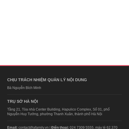
CHỊU TRÁCH NHIỆM QUẢN LÝ NỘI DUNG
Bà Nguyễn Bích Minh
TRỤ SỞ HÀ NỘI
Tầng 21, Tòa nhà Center Building, Hapulico Complex, Số 01, phố
Nguyễn Huy Tưởng, phường Thanh Xuân, thành phố Hà Nội
Email:
contact@afamily.vn |
Điện thoại:
024 7309 5555, máy lẻ 62.370