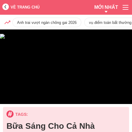
MỚI NHẤT
VỀ TRANG CHỦ
Anh trai vượt ngàn chông gai 2026
vụ điểm toán bất thường
TAGS:
Bữa Sáng Cho Cả Nhà