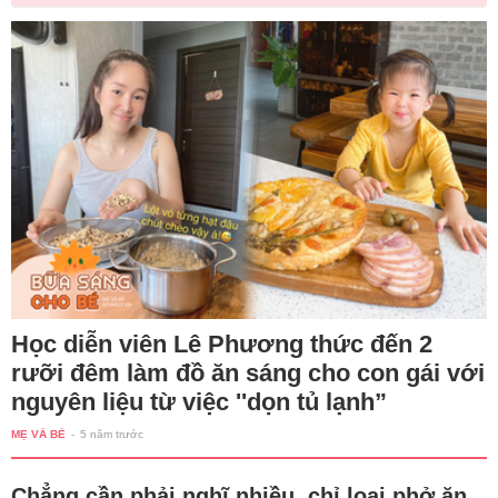
Học diễn viên Lê Phương thức đến 2
rưỡi đêm làm đồ ăn sáng cho con gái với
nguyên liệu từ việc ''dọn tủ lạnh”
MẸ VÀ BÉ
-
5 năm trước
Chẳng cần phải nghĩ nhiều, chỉ loại phở ăn