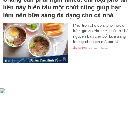
liền này biến tấu một chút cũng giúp bạn
làm nên bữa sáng đa dạng cho cả nhà
Phở trộn cho con, phở nước
kèm giá đỗ cho mẹ, phở thịt bò
nguyên bản cho bố, bữa sáng
không chỉ ngon mà còn là
khoảng…
ĂN NGON
-
6 năm trước