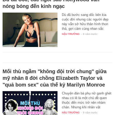
nóng bỏng đến kinh ngạc
Dù đã bước sang dốc bên kia
cuộc đời nhưng các người đẹp
này vẫn sở hữu thân hình thon
thả, gợi cảm cùng nhan sắc
tươi…
HẬU TRƯỜNG
-
8 năm trước
Mối thù ngầm "không đội trời chung" giữa
mỹ nhân 8 đời chồng Elizabeth Taylor và
"quả bom sex" của thế kỷ Marilyn Monroe
Chuyện đàn bà phụ nữ ganh ghét
nhau có lẽ là một chủ đề quen
thuộc đến mức trở nên nhàm
chán. Nhưng khi nhân vật
chính…
HẬU TRƯỜNG
-
9 năm trước