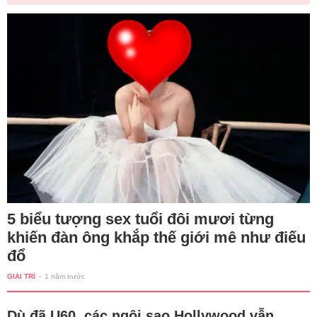
5 biểu tượng sex tuổi đôi mươi từng
khiến đàn ông khắp thế giới mê như điếu
đổ
GIẢI TRÍ
-
1 năm trước
Dù đã U60, các ngôi sao Hollywood vẫn