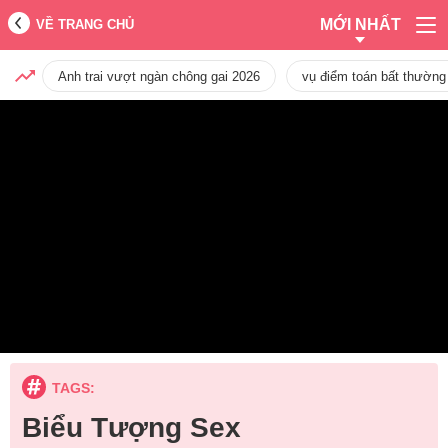
MỚI NHẤT
VỀ TRANG CHỦ
Anh trai vượt ngàn chông gai 2026
vụ điểm toán bất thường
TAGS:
Biểu Tượng Sex