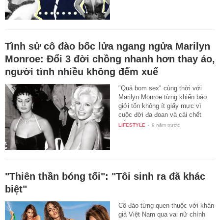
Tình sử cô đào bốc lửa ngang ngửa Marilyn
Monroe: Đổi 3 đời chồng nhanh hơn thay áo,
người tình nhiều không đếm xuể
"Quả bom sex" cùng thời với
Marilyn Monroe từng khiến báo
giới tốn không ít giấy mực vì
cuộc đời đa đoan và cái chết
bất…
LIFESTYLE
-
9 năm trước
"Thiên thần bóng tối": "Tôi sinh ra đã khác
biệt"
Cô đào từng quen thuộc với khán
giả Việt Nam qua vai nữ chính