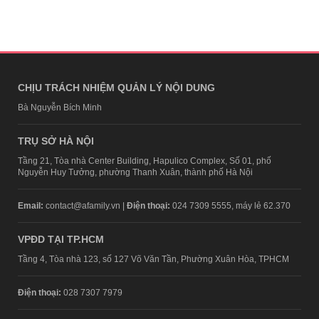
CHỊU TRÁCH NHIỆM QUẢN LÝ NỘI DUNG
Bà Nguyễn Bích Minh
TRỤ SỞ HÀ NỘI
Tầng 21, Tòa nhà Center Building, Hapulico Complex, Số 01, phố
Nguyễn Huy Tưởng, phường Thanh Xuân, thành phố Hà Nội
Email:
contact@afamily.vn |
Điện thoại:
024 7309 5555, máy lẻ 62.370
VPĐD TẠI TP.HCM
Tầng 4, Tòa nhà 123, số 127 Võ Văn Tần, Phường Xuân Hòa, TPHCM
Điện thoại:
028 7307 7979