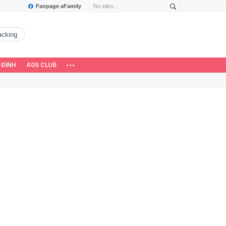
Fanpage aFamily
hacking
 ĐÌNH
40S CLUB