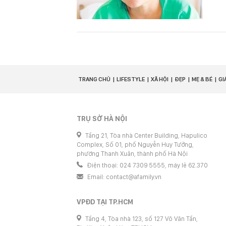
TRANG CHỦ
LIFESTYLE
XÃ HỘI
ĐẸP
MẸ & BÉ
GI
TRỤ SỞ HÀ NỘI
Tầng 21, Tòa nhà Center Building, Hapulico
Complex, Số 01, phố Nguyễn Huy Tưởng,
phường Thanh Xuân, thành phố Hà Nội
Điện thoại: 024 7309 5555, máy lẻ 62.370
Email:
contact@afamily.vn
VPĐD TẠI TP.HCM
Tầng 4, Tòa nhà 123, số 127 Võ Văn Tần,