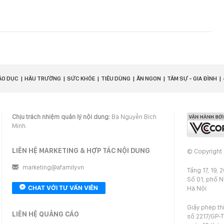
ÁO DỤC
HẬU TRƯỜNG
SỨC KHỎE
TIÊU DÙNG
ĂN NGON
TÂM SỰ - GIA ĐÌNH
Chịu trách nhiệm quản lý nội dung:
Bà Nguyễn Bích
Minh.
LIÊN HỆ MARKETING & HỢP TÁC NỘI DUNG
© Copyright
marketing@afamily.vn
Tầng 17, 19, 
Số 01, phố 
CHAT VỚI TƯ VẤN VIÊN
Hà Nội
Giấy phép th
LIÊN HỆ QUẢNG CÁO
số 2217/GP-T