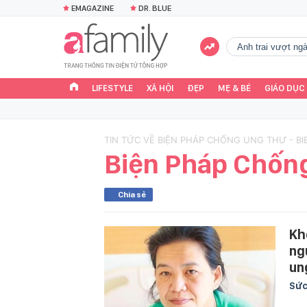
EMAGAZINE
DR. BLUE
Anh trai vượt n
LIFESTYLE
XÃ HỘI
ĐẸP
MẸ & BÉ
GIÁO DỤC
TIN TỨC VỀ BIỆN PHÁP CHỐNG UNG THƯ - B
Biện Pháp Chốn
Chia sẻ
Kh
ng
un
Sức