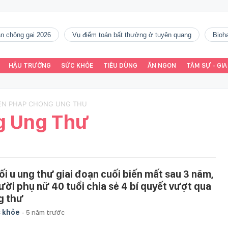
gàn chông gai 2026
vụ điểm toán bất thường ở tuyên quang
Bio
HẬU TRƯỜNG
SỨC KHỎE
TIÊU DÙNG
ĂN NGON
TÂM SỰ - GIA
IEN PHAP CHONG UNG THU
g Ung Thư
ối u ung thư giai đoạn cuối biến mất sau 3 năm,
ười phụ nữ 40 tuổi chia sẻ 4 bí quyết vượt qua
g thư
 khỏe
-
5 năm trước