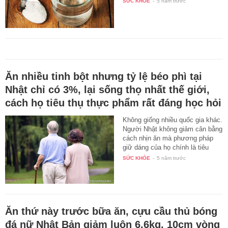
SỨC KHỎE
-
5 năm trước
Ăn nhiều tinh bột nhưng tỷ lệ béo phì tại
Nhật chỉ có 3%, lại sống thọ nhất thế giới,
cách họ tiêu thụ thực phẩm rất đáng học hỏi
Không giống nhiều quốc gia khác.
Người Nhật không giảm cân bằng
cách nhịn ăn mà phương pháp
giữ dáng của họ chính là tiêu
thụ…
SỨC KHỎE
-
5 năm trước
Ăn thứ này trước bữa ăn, cựu cầu thủ bóng
đá nữ Nhật Bản giảm luôn 6,6kg, 10cm vòng