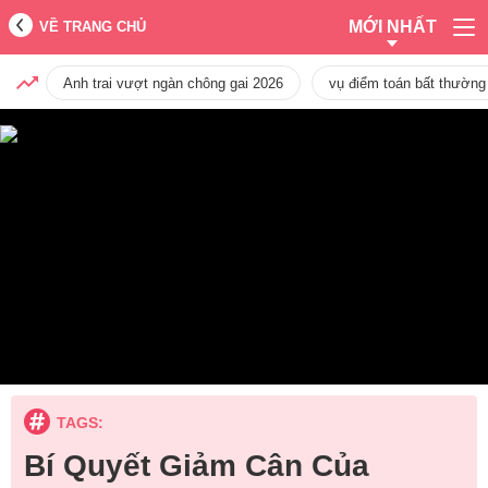
MỚI NHẤT
VỀ TRANG CHỦ
Anh trai vượt ngàn chông gai 2026
vụ điểm toán bất thường
TAGS:
Bí Quyết Giảm Cân Của