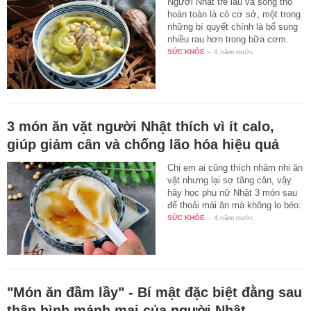
Người Nhật trẻ lâu và sống thọ
hoàn toàn là có cơ sở, một trong
những bí quyết chính là bổ sung
nhiều rau hơn trong bữa cơm.
SỨC KHỎE
-
4 năm trước
3 món ăn vặt người Nhật thích vì ít calo,
giúp giảm cân và chống lão hóa hiệu quả
Chị em ai cũng thích nhâm nhi ăn
vặt nhưng lại sợ tăng cân, vậy
hãy học phụ nữ Nhật 3 món sau
để thoải mái ăn mà không lo béo.
SỨC KHỎE
-
4 năm trước
"Món ăn đầm lầy" - Bí mật đặc biệt đằng sau
thân hình mảnh mai của người Nhật