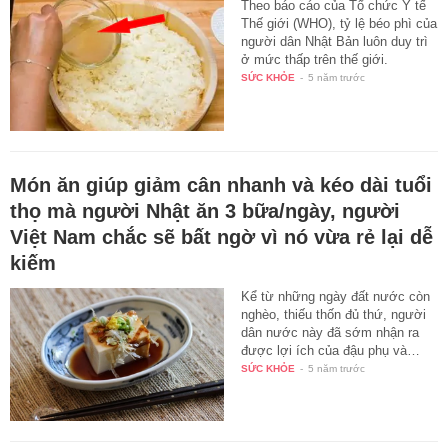
Theo báo cáo của Tổ chức Y tế
Thế giới (WHO), tỷ lệ béo phì của
người dân Nhật Bản luôn duy trì
ở mức thấp trên thế giới.
SỨC KHỎE
-
5 năm trước
Món ăn giúp giảm cân nhanh và kéo dài tuổi
thọ mà người Nhật ăn 3 bữa/ngày, người
Việt Nam chắc sẽ bất ngờ vì nó vừa rẻ lại dễ
kiếm
Kể từ những ngày đất nước còn
nghèo, thiếu thốn đủ thứ, người
dân nước này đã sớm nhận ra
được lợi ích của đậu phụ và…
SỨC KHỎE
-
5 năm trước