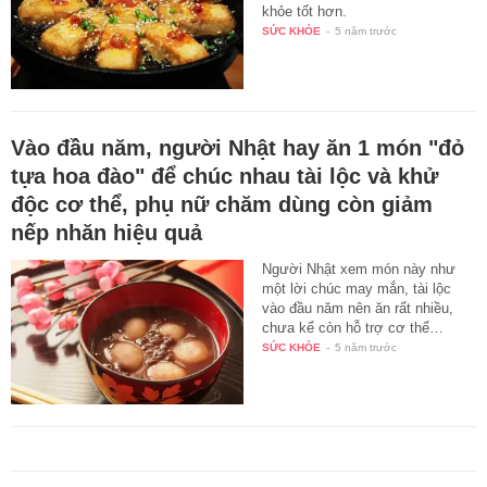
khỏe tốt hơn.
SỨC KHỎE
-
5 năm trước
Vào đầu năm, người Nhật hay ăn 1 món "đỏ
tựa hoa đào" để chúc nhau tài lộc và khử
độc cơ thể, phụ nữ chăm dùng còn giảm
nếp nhăn hiệu quả
Người Nhật xem món này như
một lời chúc may mắn, tài lộc
vào đầu năm nên ăn rất nhiều,
chưa kể còn hỗ trợ cơ thể…
SỨC KHỎE
-
5 năm trước