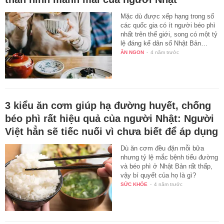
Mặc dù được xếp hạng trong số
các quốc gia có ít người béo phì
nhất trên thế giới, song có một tỷ
lệ đáng kể dân số Nhật Bản…
ĂN NGON
-
4 năm trước
3 kiểu ăn cơm giúp hạ đường huyết, chống
béo phì rất hiệu quả của người Nhật: Người
Việt hẳn sẽ tiếc nuối vì chưa biết để áp dụng
Dù ăn cơm đều đặn mỗi bữa
nhưng tỷ lệ mắc bệnh tiểu đường
và béo phì ở Nhật Bản rất thấp,
vậy bí quyết của họ là gì?
SỨC KHỎE
-
4 năm trước