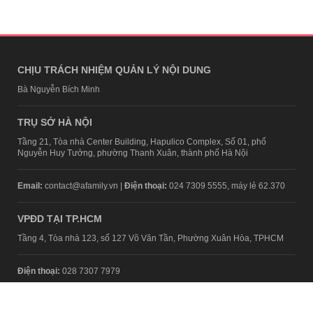
CHỊU TRÁCH NHIỆM QUẢN LÝ NỘI DUNG
Bà Nguyễn Bích Minh
TRỤ SỞ HÀ NỘI
Tầng 21, Tòa nhà Center Building, Hapulico Complex, Số 01, phố
Nguyễn Huy Tưởng, phường Thanh Xuân, thành phố Hà Nội
Email:
contact@afamily.vn |
Điện thoại:
024 7309 5555, máy lẻ 62.370
VPĐD TẠI TP.HCM
Tầng 4, Tòa nhà 123, số 127 Võ Văn Tần, Phường Xuân Hòa, TPHCM
Điện thoại:
028 7307 7979
Giấy phép thiết lập trang thông tin điện tử tổng hợp trên mạng số