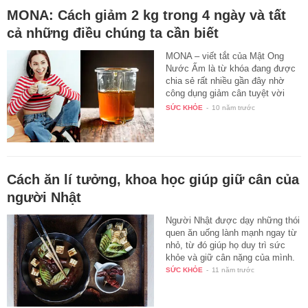
MONA: Cách giảm 2 kg trong 4 ngày và tất
cả những điều chúng ta cần biết
MONA – viết tắt của Mật Ong
Nước Ấm là từ khóa đang được
chia sẻ rất nhiều gần đây nhờ
công dụng giảm cân tuyệt vời
và…
SỨC KHỎE
-
10 năm trước
Cách ăn lí tưởng, khoa học giúp giữ cân của
người Nhật
Người Nhật được dạy những thói
quen ăn uống lành mạnh ngay từ
nhỏ, từ đó giúp họ duy trì sức
khỏe và giữ cân nặng của mình.
SỨC KHỎE
-
11 năm trước