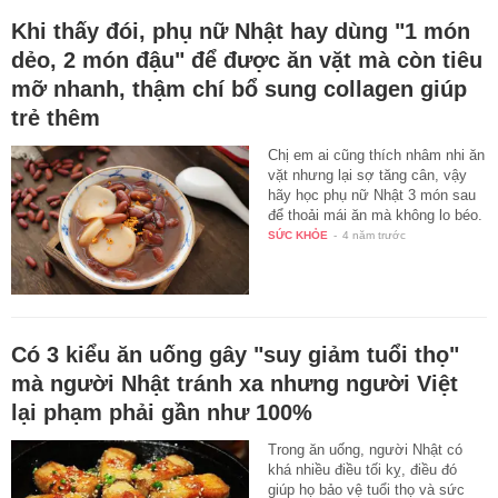
Khi thấy đói, phụ nữ Nhật hay dùng "1 món
dẻo, 2 món đậu" để được ăn vặt mà còn tiêu
mỡ nhanh, thậm chí bổ sung collagen giúp
trẻ thêm
Chị em ai cũng thích nhâm nhi ăn
vặt nhưng lại sợ tăng cân, vậy
hãy học phụ nữ Nhật 3 món sau
để thoải mái ăn mà không lo béo.
SỨC KHỎE
-
4 năm trước
Có 3 kiểu ăn uống gây "suy giảm tuổi thọ"
mà người Nhật tránh xa nhưng người Việt
lại phạm phải gần như 100%
Trong ăn uống, người Nhật có
khá nhiều điều tối kỵ, điều đó
giúp họ bảo vệ tuổi thọ và sức