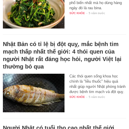
phổ biến nhất mà họ dùng hàng
ngày đó là rau bina.
SỨC KHỎE
-
5 năm trước
Nhật Bản có tỉ lệ bị đột quỵ, mắc bệnh tim
mạch thấp nhất thế giới: 4 thói quen của
người Nhật rất đáng học hỏi, người Việt lại
thường bỏ qua
Các thói quen sống khoa học
chính là "liều thuốc" hiệu quả
nhất giúp người Nhật phòng tránh
được bệnh tim mạch và đột quỵ.
SỨC KHỎE
-
5 năm trước
Người Nhật có tuổi thọ cao nhất thế giới