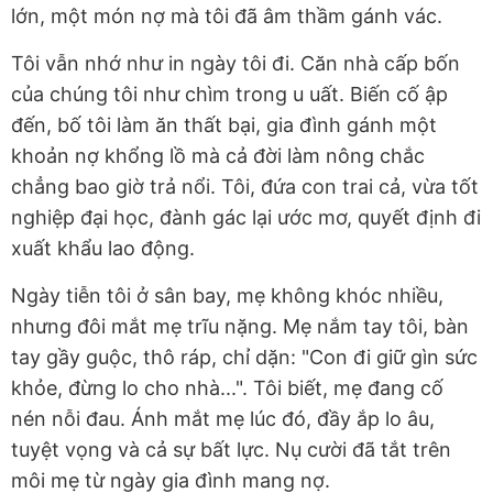
lớn, một món nợ mà tôi đã âm thầm gánh vác.
Tôi vẫn nhớ như in ngày tôi đi. Căn nhà cấp bốn
của chúng tôi như chìm trong u uất. Biến cố ập
đến, bố tôi làm ăn thất bại, gia đình gánh một
khoản nợ khổng lồ mà cả đời làm nông chắc
chẳng bao giờ trả nổi. Tôi, đứa con trai cả, vừa tốt
nghiệp đại học, đành gác lại ước mơ, quyết định đi
xuất khẩu lao động.
Ngày tiễn tôi ở sân bay, mẹ không khóc nhiều,
nhưng đôi mắt mẹ trĩu nặng. Mẹ nắm tay tôi, bàn
tay gầy guộc, thô ráp, chỉ dặn: "Con đi giữ gìn sức
khỏe, đừng lo cho nhà...". Tôi biết, mẹ đang cố
nén nỗi đau. Ánh mắt mẹ lúc đó, đầy ắp lo âu,
tuyệt vọng và cả sự bất lực. Nụ cười đã tắt trên
môi mẹ từ ngày gia đình mang nợ.