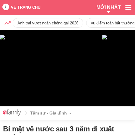
MỚI NHẤT
VỀ TRANG CHỦ
Anh trai vượt ngàn chông gai 2026
vụ điểm toán bất thường
Tâm sự - Gia đình
Bí mật về nước sau 3 năm đi xuất