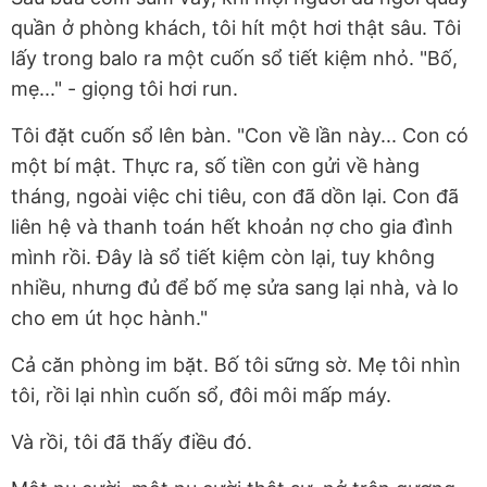
quần ở phòng khách, tôi hít một hơi thật sâu. Tôi
lấy trong balo ra một cuốn sổ tiết kiệm nhỏ. "Bố,
mẹ..." - giọng tôi hơi run.
Tôi đặt cuốn sổ lên bàn. "Con về lần này... Con có
một bí mật. Thực ra, số tiền con gửi về hàng
tháng, ngoài việc chi tiêu, con đã dồn lại. Con đã
liên hệ và thanh toán hết khoản nợ cho gia đình
mình rồi. Đây là sổ tiết kiệm còn lại, tuy không
nhiều, nhưng đủ để bố mẹ sửa sang lại nhà, và lo
cho em út học hành."
Cả căn phòng im bặt. Bố tôi sững sờ. Mẹ tôi nhìn
tôi, rồi lại nhìn cuốn sổ, đôi môi mấp máy.
Và rồi, tôi đã thấy điều đó.