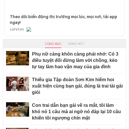
Theo dõi biến động thị trường mọi lúc, mọi nơi, tải app
ngay!
cafef.vn
CÙNG MỤC
ĐANG HOT
Phụ nữ càng khôn càng phải nhớ: Có 3
điều tuyệt đối đừng làm với chồng, kẻo
tự tay làm hao vận may của gia đình
Thiếu gia Tập đoàn Sơn Kim hiếm hoi
xuất hiện cùng bạn gái, đúng là trai tài gái
giỏi
Con trai dẫn bạn gái về ra mắt, tôi làm
khó nó 1 câu mà ai ngờ nó đáp lại 10 câu
khiến tôi ngượng chín mặt