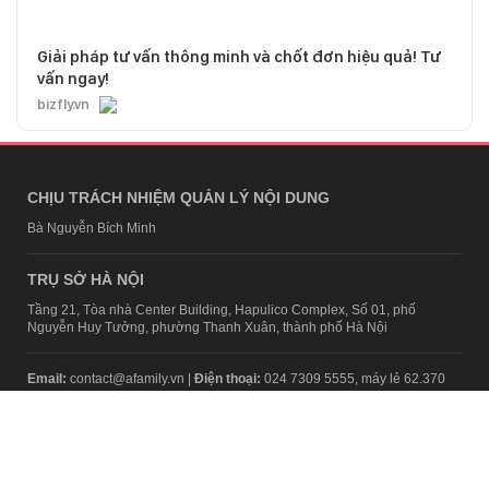
Giải pháp tư vấn thông minh và chốt đơn hiệu quả! Tư
vấn ngay!
bizfly.vn
CHỊU TRÁCH NHIỆM QUẢN LÝ NỘI DUNG
Bà Nguyễn Bích Minh
TRỤ SỞ HÀ NỘI
Tầng 21, Tòa nhà Center Building, Hapulico Complex, Số 01, phố
Nguyễn Huy Tưởng, phường Thanh Xuân, thành phố Hà Nội
Email:
contact@afamily.vn |
Điện thoại:
024 7309 5555, máy lẻ 62.370
VPĐD TẠI TP.HCM
Tầng 4, Tòa nhà 123, số 127 Võ Văn Tần, Phường Xuân Hòa, TPHCM