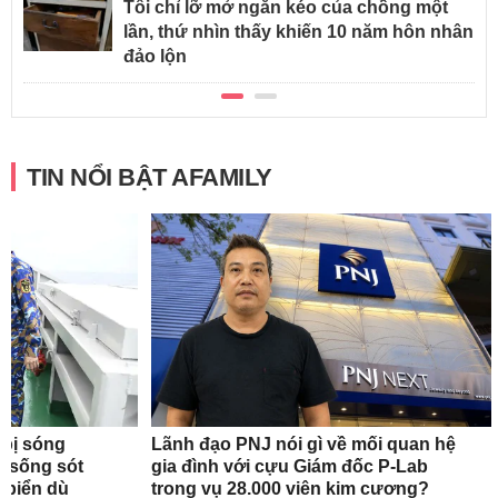
Tôi chỉ lỡ mở ngăn kéo của chồng một
lần, thứ nhìn thấy khiến 10 năm hôn nhân
đảo lộn
TIN NỔI BẬT AFAMILY
 bị sóng
Lãnh đạo PNJ nói gì về mối quan hệ
h sống sót
gia đình với cựu Giám đốc P-Lab
n biển dù
trong vụ 28.000 viên kim cương?