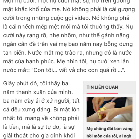
Một nụ cười, một nụ cười thật sự, nở trên gương
mặt khắc khổ của mẹ. Nó không phải là cái gượng
cười trong những cuộc gọi video. Nó không phải
là cái nhếch mép mệt mỏi mà tôi thường thấy. Nụ
cười này rạng rỡ, nhẹ nhõm, như thể gánh nặng
ngàn cân đè trên vai mẹ bao năm nay bỗng dưng
tan biến. Nước mắt mẹ trào ra, nhưng đó là nước
mắt của hạnh phúc. Mẹ nhìn tôi, nụ cười xen lẫn
nước mắt: "Con tôi... vất vả cho con quá rồi...".
Giây phút đó, tôi thấy ba
TIN LIÊN QUAN
năm thanh xuân của mình,
ba năm đày ải ở xứ người, tất
cả đều xứng đáng. Bí mật lớn
nhất tôi mang về không phải
là tiền, mà là sự tự do, là sự
Mẹ chồng đòi bán vàng
giải thoát cho gia đình khỏi
hồi môn của tôi, ai ngờ