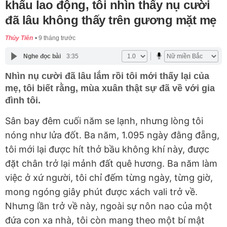
khẩu lao động, tôi nhìn thấy nụ cười
đã lâu không thấy trên gương mặt mẹ
Thủy Tiên
9 tháng trước
Nghe đọc bài
3:35
Nhìn nụ cười đã lâu lắm rồi tôi mới thấy lại của
mẹ, tôi biết rằng, mùa xuân thật sự đã về với gia
đình tôi.
Sân bay đêm cuối năm se lạnh, nhưng lòng tôi
nóng như lửa đốt. Ba năm, 1.095 ngày đằng đẵng,
tôi mới lại được hít thở bầu không khí này, được
đặt chân trở lại mảnh đất quê hương. Ba năm làm
việc ở xứ người, tôi chỉ đếm từng ngày, từng giờ,
mong ngóng giây phút được xách vali trở về.
Nhưng lần trở về này, ngoài sự nôn nao của một
đứa con xa nhà, tôi còn mang theo một bí mật