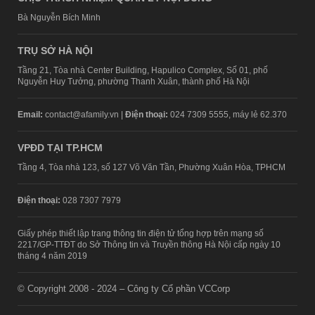
Bà Nguyễn Bích Minh
TRỤ SỞ HÀ NỘI
Tầng 21, Tòa nhà Center Building, Hapulico Complex, Số 01, phố
Nguyễn Huy Tưởng, phường Thanh Xuân, thành phố Hà Nội
Email:
contact@afamily.vn |
Điện thoại:
024 7309 5555, máy lẻ 62.370
VPĐD TẠI TP.HCM
Tầng 4, Tòa nhà 123, số 127 Võ Văn Tần, Phường Xuân Hòa, TPHCM
Điện thoại:
028 7307 7979
Giấy phép thiết lập trang thông tin điện tử tổng hợp trên mạng số
2217/GP-TTĐT do Sở Thông tin và Truyền thông Hà Nội cấp ngày 10
tháng 4 năm 2019
© Copyright 2008 - 2024 – Công ty Cổ phần VCCorp