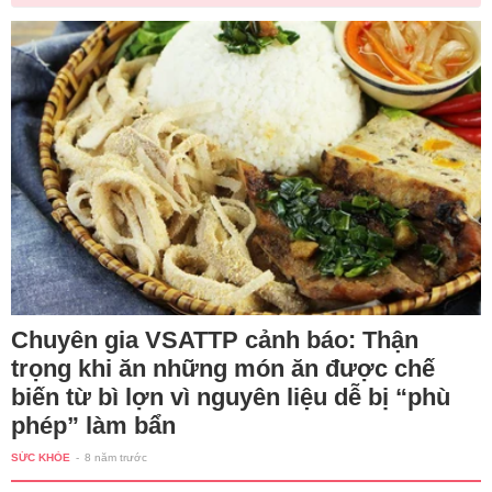
Chuyên gia VSATTP cảnh báo: Thận
trọng khi ăn những món ăn được chế
biến từ bì lợn vì nguyên liệu dễ bị “phù
phép” làm bẩn
SỨC KHỎE
-
8 năm trước