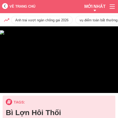
MỚI NHẤT
VỀ TRANG CHỦ
Anh trai vượt ngàn chông gai 2026
vụ điểm toán bất thường
TAGS:
Bì Lợn Hôi Thối