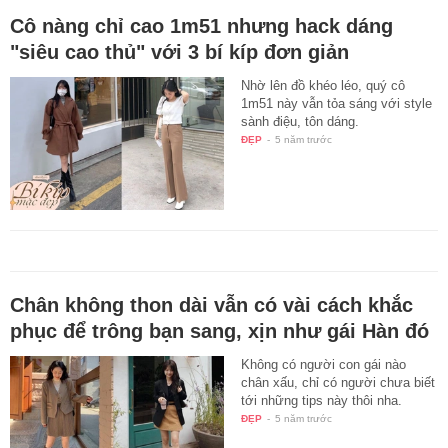
Cô nàng chỉ cao 1m51 nhưng hack dáng
"siêu cao thủ" với 3 bí kíp đơn giản
Nhờ lên đồ khéo léo, quý cô
1m51 này vẫn tỏa sáng với style
sành điệu, tôn dáng.
ĐẸP
-
5 năm trước
Chân không thon dài vẫn có vài cách khắc
phục để trông bạn sang, xịn như gái Hàn đó
Không có người con gái nào
chân xấu, chỉ có người chưa biết
tới những tips này thôi nha.
ĐẸP
-
5 năm trước