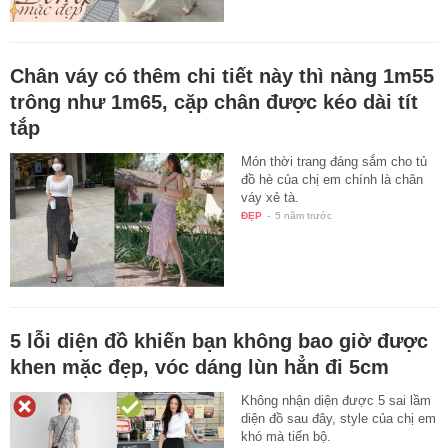
Chân váy có thêm chi tiết này thì nàng 1m55
trông như 1m65, cặp chân được kéo dài tít
tắp
Món thời trang đáng sắm cho tủ
đồ hè của chị em chính là chân
váy xẻ tà.
ĐẸP
-
5 năm trước
5 lỗi diện đồ khiến bạn không bao giờ được
khen mặc đẹp, vóc dáng lùn hẳn đi 5cm
Không nhận diện được 5 sai lầm
diện đồ sau đây, style của chị em
khó mà tiến bộ.