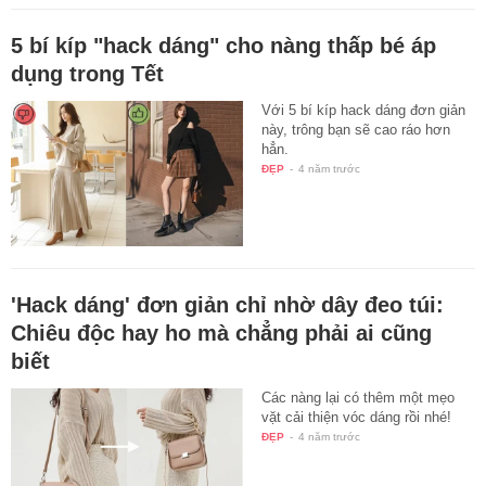
5 bí kíp "hack dáng" cho nàng thấp bé áp
dụng trong Tết
Với 5 bí kíp hack dáng đơn giản
này, trông bạn sẽ cao ráo hơn
hẳn.
ĐẸP
-
4 năm trước
'Hack dáng' đơn giản chỉ nhờ dây đeo túi:
Chiêu độc hay ho mà chẳng phải ai cũng
biết
Các nàng lại có thêm một mẹo
vặt cải thiện vóc dáng rồi nhé!
ĐẸP
-
4 năm trước