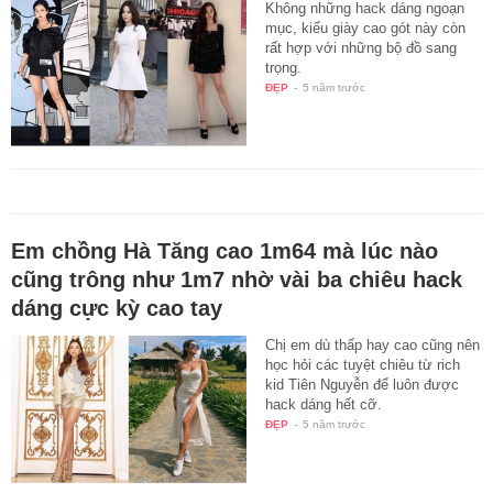
Không những hack dáng ngoạn
mục, kiểu giày cao gót này còn
rất hợp với những bộ đồ sang
trọng.
ĐẸP
-
5 năm trước
Em chồng Hà Tăng cao 1m64 mà lúc nào
cũng trông như 1m7 nhờ vài ba chiêu hack
dáng cực kỳ cao tay
Chị em dù thấp hay cao cũng nên
học hỏi các tuyệt chiêu từ rich
kid Tiên Nguyễn để luôn được
hack dáng hết cỡ.
ĐẸP
-
5 năm trước