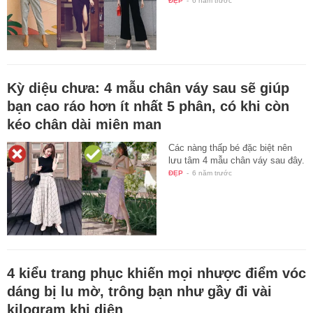
ĐẸP
-
6 năm trước
Kỳ diệu chưa: 4 mẫu chân váy sau sẽ giúp
bạn cao ráo hơn ít nhất 5 phân, có khi còn
kéo chân dài miên man
Các nàng thấp bé đặc biệt nên
lưu tâm 4 mẫu chân váy sau đây.
ĐẸP
-
6 năm trước
4 kiểu trang phục khiến mọi nhược điểm vóc
dáng bị lu mờ, trông bạn như gầy đi vài
kilogram khi diện