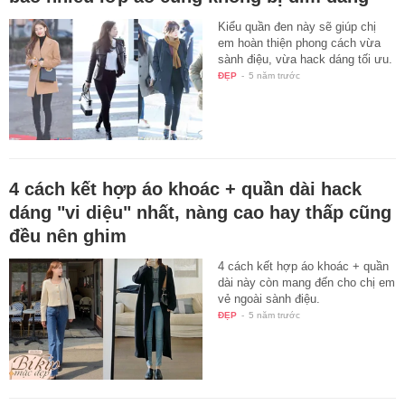
Kiểu quần đen này sẽ giúp chị
em hoàn thiện phong cách vừa
sành điệu, vừa hack dáng tối ưu.
ĐẸP
-
5 năm trước
4 cách kết hợp áo khoác + quần dài hack
dáng "vi diệu" nhất, nàng cao hay thấp cũng
đều nên ghim
4 cách kết hợp áo khoác + quần
dài này còn mang đến cho chị em
vẻ ngoài sành điệu.
ĐẸP
-
5 năm trước