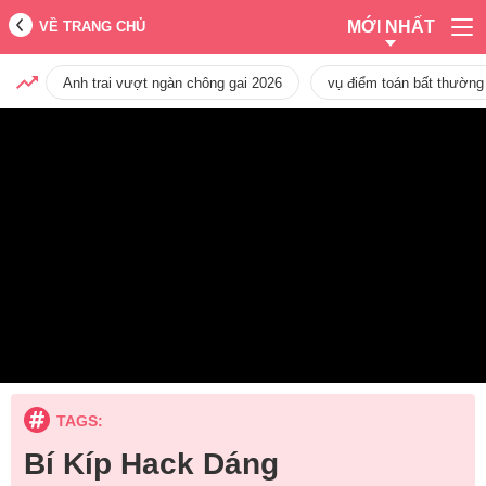
MỚI NHẤT
VỀ TRANG CHỦ
Anh trai vượt ngàn chông gai 2026
vụ điểm toán bất thường
TAGS:
Bí Kíp Hack Dáng