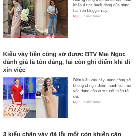
khảo 4 tips hack dáng của nàng
fashion blogger này.
ĐẸP
-
5 năm trước
Kiểu váy liền công sở được BTV Mai Ngọc
đánh giá là tôn dáng, lại còn ghi điểm khi đi
xin việc
Diện kiểu váy này, nàng công sở
không chỉ ghi điểm thanh lịch mà
vóc dáng còn được cải thiện tối
ưu.
ĐẸP
-
5 năm trước
3 kiểu chân váy đã lỗi mốt còn khiến cặp