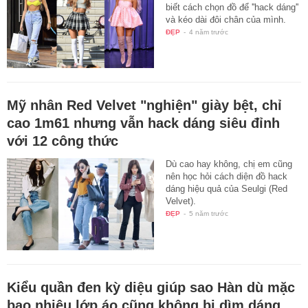
biết cách chọn đồ để ''hack dáng''
và kéo dài đôi chân của mình.
ĐẸP
-
4 năm trước
Mỹ nhân Red Velvet "nghiện" giày bệt, chỉ
cao 1m61 nhưng vẫn hack dáng siêu đỉnh
với 12 công thức
Dù cao hay không, chị em cũng
nên học hỏi cách diện đồ hack
dáng hiệu quả của Seulgi (Red
Velvet).
ĐẸP
-
5 năm trước
Kiểu quần đen kỳ diệu giúp sao Hàn dù mặc
bao nhiêu lớp áo cũng không bị dìm dáng