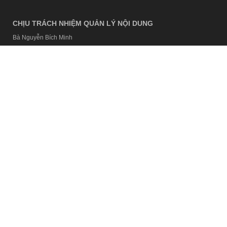
CHỊU TRÁCH NHIỆM QUẢN LÝ NỘI DUNG
Bà Nguyễn Bích Minh
TRỤ SỞ HÀ NỘI
Tầng 21, Tòa nhà Center Building, Hapulico Complex, Số 01, phố
Nguyễn Huy Tưởng, phường Thanh Xuân, thành phố Hà Nội
Email:
contact@afamily.vn |
Điện thoại:
024 7309 5555, máy lẻ 62.370
VPĐD TẠI TP.HCM
Tầng 4, Tòa nhà 123, số 127 Võ Văn Tần, Phường Xuân Hòa, TPHCM
Điện thoại:
028 7307 7979
Giấy phép thiết lập trang thông tin điện tử tổng hợp trên mạng số
2217/GP-TTĐT do Sở Thông tin và Truyền thông Hà Nội cấp ngày 10
tháng 4 năm 2019