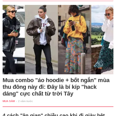
Mua combo "áo hoodie + bốt ngắn" mùa
thu đông này đi: Đây là bí kíp "hack
dáng" cực chất từ trời Tây
MUA SẮM
-
2 năm trước
4 cách "ăn gian" chiều cao khi đi giày bệt