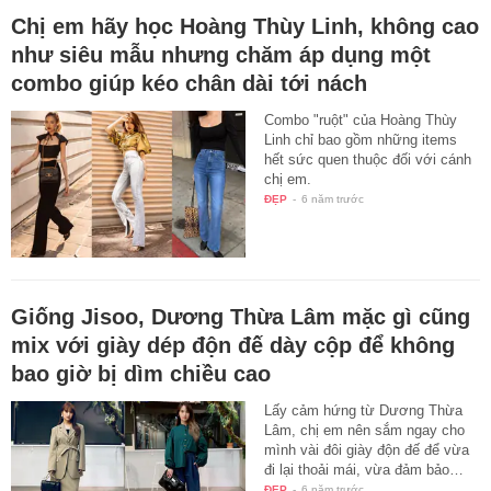
Chị em hãy học Hoàng Thùy Linh, không cao
như siêu mẫu nhưng chăm áp dụng một
combo giúp kéo chân dài tới nách
Combo "ruột" của Hoàng Thùy
Linh chỉ bao gồm những items
hết sức quen thuộc đối với cánh
chị em.
ĐẸP
-
6 năm trước
Giống Jisoo, Dương Thừa Lâm mặc gì cũng
mix với giày dép độn đế dày cộp để không
bao giờ bị dìm chiều cao
Lấy cảm hứng từ Dương Thừa
Lâm, chị em nên sắm ngay cho
mình vài đôi giày độn đế để vừa
đi lại thoải mái, vừa đảm bảo…
ĐẸP
-
6 năm trước