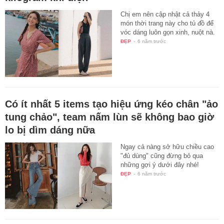
Chị em nên cập nhật cả thảy 4
món thời trang này cho tủ đồ để
vóc dáng luôn gọn xinh, nuột nà.
ĐẸP
-
6 năm trước
Có ít nhất 5 items tạo hiệu ứng kéo chân "ảo
tung chảo", team nấm lùn sẽ không bao giờ
lo bị dìm dáng nữa
Ngay cả nàng sở hữu chiều cao
"đủ dùng" cũng đừng bỏ qua
những gợi ý dưới đây nhé!
ĐẸP
-
6 năm trước