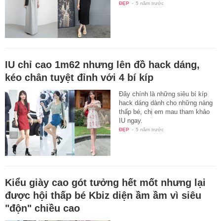
ĐẸP
-
5 năm trước
IU chỉ cao 1m62 nhưng lên đồ hack dáng,
kéo chân tuyệt đỉnh với 4 bí kíp
Đây chính là những siêu bí kíp
hack dáng dành cho những nàng
thấp bé, chị em mau tham khảo
IU ngay.
ĐẸP
-
5 năm trước
Kiểu giày cao gót tưởng hết mốt nhưng lại
được hội thấp bé Kbiz diện ầm ầm vì siêu
"độn" chiều cao