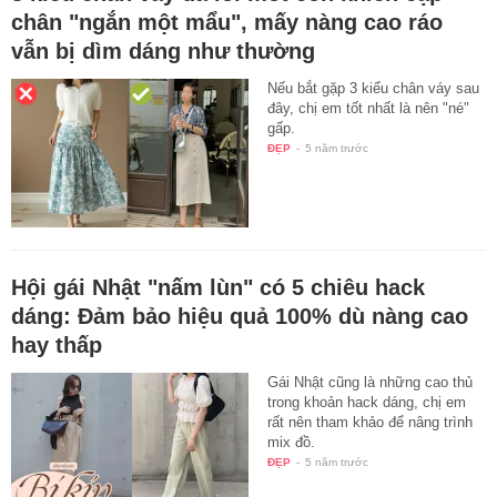
chân "ngắn một mẩu", mấy nàng cao ráo
vẫn bị dìm dáng như thường
Nếu bắt gặp 3 kiểu chân váy sau
đây, chị em tốt nhất là nên "né"
gấp.
ĐẸP
-
5 năm trước
Hội gái Nhật "nấm lùn" có 5 chiêu hack
dáng: Đảm bảo hiệu quả 100% dù nàng cao
hay thấp
Gái Nhật cũng là những cao thủ
trong khoản hack dáng, chị em
rất nên tham khảo để nâng trình
mix đồ.
ĐẸP
-
5 năm trước