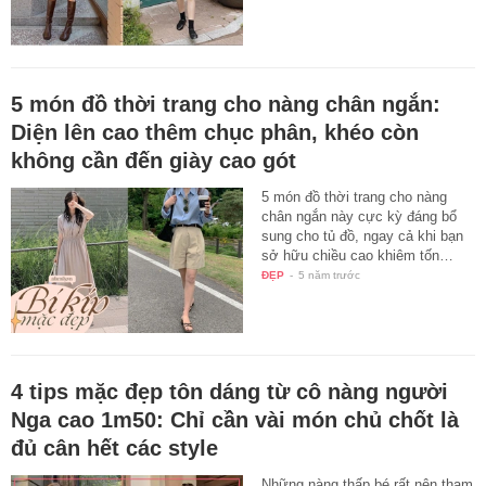
5 món đồ thời trang cho nàng chân ngắn:
Diện lên cao thêm chục phân, khéo còn
không cần đến giày cao gót
5 món đồ thời trang cho nàng
chân ngắn này cực kỳ đáng bổ
sung cho tủ đồ, ngay cả khi bạn
sở hữu chiều cao khiêm tốn…
ĐẸP
-
5 năm trước
4 tips mặc đẹp tôn dáng từ cô nàng người
Nga cao 1m50: Chỉ cần vài món chủ chốt là
đủ cân hết các style
Những nàng thấp bé rất nên tham