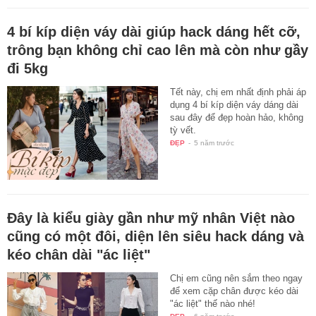
4 bí kíp diện váy dài giúp hack dáng hết cỡ,
trông bạn không chỉ cao lên mà còn như gầy
đi 5kg
Tết này, chị em nhất định phải áp
dụng 4 bí kíp diện váy dáng dài
sau đây để đẹp hoàn hảo, không
tỳ vết.
ĐẸP
-
5 năm trước
Đây là kiểu giày gần như mỹ nhân Việt nào
cũng có một đôi, diện lên siêu hack dáng và
kéo chân dài "ác liệt"
Chị em cũng nên sắm theo ngay
để xem cặp chân được kéo dài
"ác liệt" thế nào nhé!