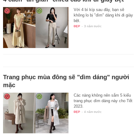
Với 4 bí kíp sau đây, bạn sẽ
không lo bị "dìm" dáng khi đi giày
bệt.
ĐẸP
-
3 năm trước
Trang phục mùa đông sẽ "dìm dáng" người
mặc
Các nàng không nên sắm 5 kiểu
trang phục dìm dáng này cho Tết
2023.
ĐẸP
-
4 năm trước