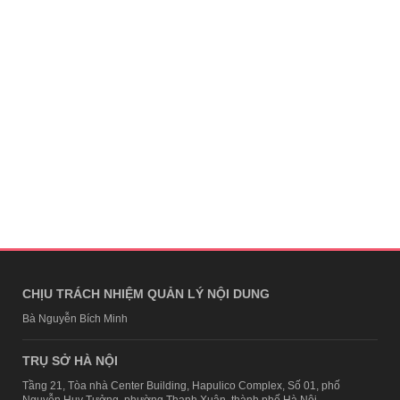
CHỊU TRÁCH NHIỆM QUẢN LÝ NỘI DUNG
Bà Nguyễn Bích Minh
TRỤ SỞ HÀ NỘI
Tầng 21, Tòa nhà Center Building, Hapulico Complex, Số 01, phố
Nguyễn Huy Tưởng, phường Thanh Xuân, thành phố Hà Nội