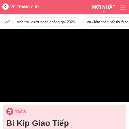
MỚI NHẤT
VỀ TRANG CHỦ
Anh trai vượt ngàn chông gai 2026
vụ điểm toán bất thường
TAGS:
Bí Kíp Giao Tiếp