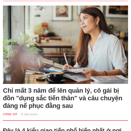
Chỉ mất 3 năm để lên quản lý, cô gái bị
đồn "dụng sắc tiến thân" và câu chuyện
đáng nể phục đằng sau
CÔNG SỞ
-
6 năm trước
Đây là 4 kiểu giao tiếp phổ biến nhất ở nơi