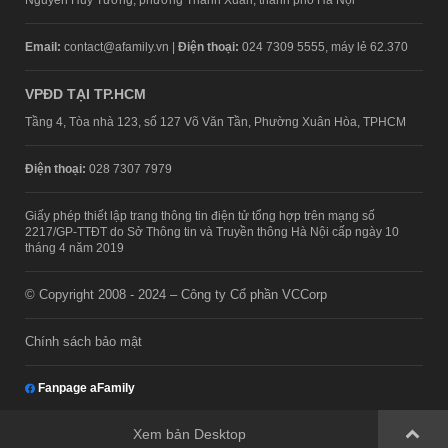
Email:
contact@afamily.vn |
Điện thoại:
024 7309 5555, máy lẻ 62.370
VPĐD TẠI TP.HCM
Tầng 4, Tòa nhà 123, số 127 Võ Văn Tần, Phường Xuân Hòa, TPHCM
Điện thoại:
028 7307 7979
Giấy phép thiết lập trang thông tin điện tử tổng hợp trên mạng số
2217/GP-TTĐT do Sở Thông tin và Truyền thông Hà Nội cấp ngày 10
tháng 4 năm 2019
© Copyright 2008 - 2024 – Công ty Cổ phần VCCorp
Chính sách bảo mật
Fanpage aFamily
Xem bản Desktop