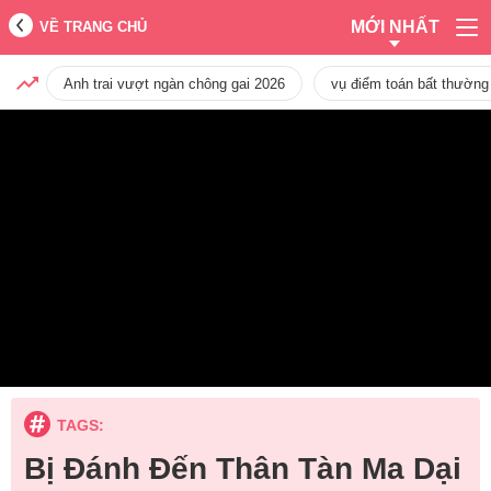
MỚI NHẤT
VỀ TRANG CHỦ
Anh trai vượt ngàn chông gai 2026
vụ điểm toán bất thường
TAGS:
Bị Đánh Đến Thân Tàn Ma Dại