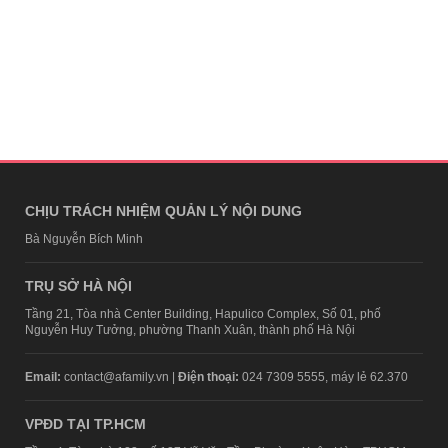
CHỊU TRÁCH NHIỆM QUẢN LÝ NỘI DUNG
Bà Nguyễn Bích Minh
TRỤ SỞ HÀ NỘI
Tầng 21, Tòa nhà Center Building, Hapulico Complex, Số 01, phố
Nguyễn Huy Tưởng, phường Thanh Xuân, thành phố Hà Nội
Email:
contact@afamily.vn |
Điện thoại:
024 7309 5555, máy lẻ 62.370
VPĐD TẠI TP.HCM