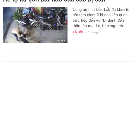
Công an tỉnh Đắk Lắk đã khởi tố,
bắt tạm giam 3 bị can liên quan
trực tiếp đến vụ "Bị đánh đến
thân tàn ma dại, thương tích
0%"…
XÃ HỘI
-
7 tháng trước