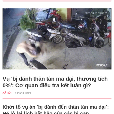
Vụ 'bị đánh thân tàn ma dại, thương tích
0%': Cơ quan điều tra kết luận gì?
XÃ HỘI
-
4 tháng trước
Khởi tố vụ án 'bị đánh đến thân tàn ma dại':
Hé lộ lai lịch bất hảo của các bị can