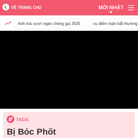
MỚI NHẤT
VỀ TRANG CHỦ
Anh trai vượt ngàn chông gai 2026
vụ điểm toán bất thường
TAGS:
Bị Bóc Phốt