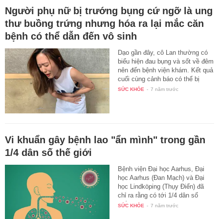
Người phụ nữ bị trướng bụng cứ ngỡ là ung
thư buồng trứng nhưng hóa ra lại mắc căn
bệnh có thể dẫn đến vô sinh
Dạo gần đây, cô Lan thường có
biểu hiện đau bụng và sốt về đêm
nên đến bệnh viện khám. Kết quả
cuối cùng cảnh báo có thể bị
vô…
SỨC KHỎE
-
7 năm trước
Vi khuẩn gây bệnh lao "ẩn mình" trong gần
1/4 dân số thế giới
Bệnh viện Đại học Aarhus, Đại
học Aarhus (Đan Mạch) và Đại
học Lindköping (Thụy Điển) đã
chỉ ra rằng có tới 1/4 dân số
thế…
SỨC KHỎE
-
7 năm trước