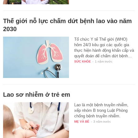
Thế giới nỗ lực chấm dứt bệnh lao vào năm
2030
Tổ chức Y tế Thế giới (WHO)
hôm 24/3 kêu gọi các quốc gia
thực hiện hành động khẩn cấp và
quyết đoán để chấm dứt bệnh…
SỨC KHỎE
-
1 năm trước
Lao sơ nhiễm ở trẻ em
Lao là một bệnh truyền nhiễm,
xếp nhóm B trong Luật Phòng
chống bệnh truyền nhiễm.
MẸ VÀ BÉ
-
3 năm trước