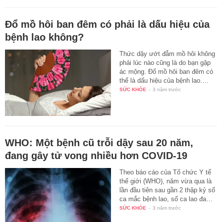
Đổ mồ hôi ban đêm có phải là dấu hiệu của
bệnh lao không?
Thức dậy ướt đẫm mồ hôi không
phải lúc nào cũng là do bạn gặp
ác mộng. Đổ mồ hôi ban đêm có
thể là dấu hiệu của bệnh lao.…
SỨC KHỎE
-
3 năm trước
WHO: Một bệnh cũ trỗi dậy sau 20 năm,
đang gây tử vong nhiều hơn COVID-19
Theo báo cáo của Tổ chức Y tế
thế giới (WHO), năm vừa qua là
lần đầu tiên sau gần 2 thập kỷ số
ca mắc bệnh lao, số ca lao đa…
SỨC KHỎE
-
3 năm trước