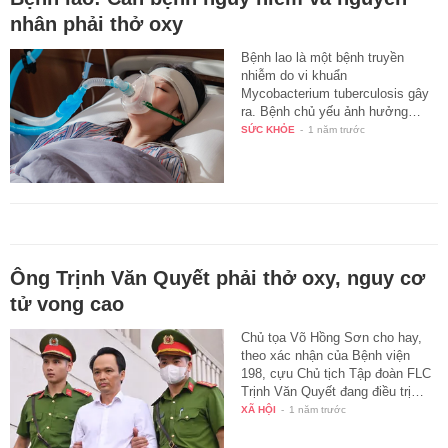
nhân phải thở oxy
Bệnh lao là một bệnh truyền
nhiễm do vi khuẩn
Mycobacterium tuberculosis gây
ra. Bệnh chủ yếu ảnh hưởng…
SỨC KHỎE
-
1 năm trước
Ông Trịnh Văn Quyết phải thở oxy, nguy cơ
tử vong cao
Chủ tọa Võ Hồng Sơn cho hay,
theo xác nhận của Bệnh viện
198, cựu Chủ tịch Tập đoàn FLC
Trịnh Văn Quyết đang điều trị…
XÃ HỘI
-
1 năm trước