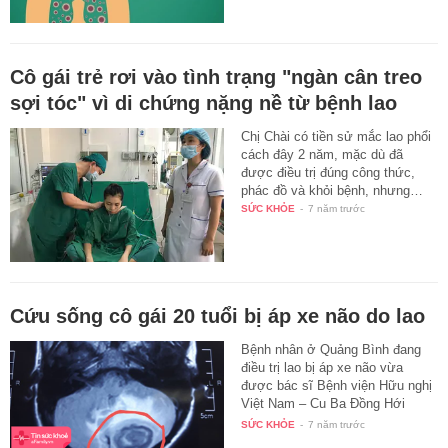
Cô gái trẻ rơi vào tình trạng "ngàn cân treo
sợi tóc" vì di chứng nặng nề từ bệnh lao
Chị Chài có tiền sử mắc lao phổi
cách đây 2 năm, mặc dù đã
được điều trị đúng công thức,
phác đồ và khỏi bệnh, nhưng…
SỨC KHỎE
-
7 năm trước
Cứu sống cô gái 20 tuổi bị áp xe não do lao
Bệnh nhân ở Quảng Bình đang
điều trị lao bị áp xe não vừa
được bác sĩ Bệnh viện Hữu nghị
Việt Nam – Cu Ba Đồng Hới
cứu…
SỨC KHỎE
-
7 năm trước