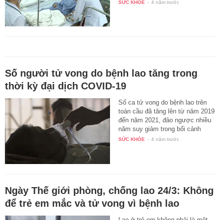
trình…
SỨC KHỎE
-
4 năm trước
Số người tử vong do bệnh lao tăng trong
thời kỳ đại dịch COVID-19
Số ca tử vong do bệnh lao trên
toàn cầu đã tăng lên từ năm 2019
đến năm 2021, đảo ngược nhiều
năm suy giảm trong bối cảnh
đại…
SỨC KHỎE
-
4 năm trước
Ngày Thế giới phòng, chống lao 24/3: Không
để trẻ em mắc và tử vong vì bệnh lao
Lao ở trẻ em không phải là một