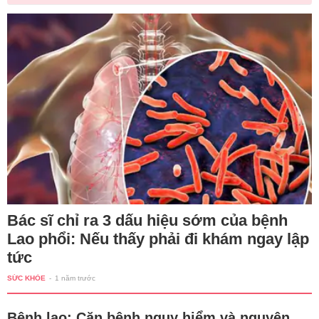
Bác sĩ chỉ ra 3 dấu hiệu sớm của bệnh
Lao phổi: Nếu thấy phải đi khám ngay lập
tức
SỨC KHỎE
-
1 năm trước
Bệnh lao: Căn bệnh nguy hiểm và nguyên