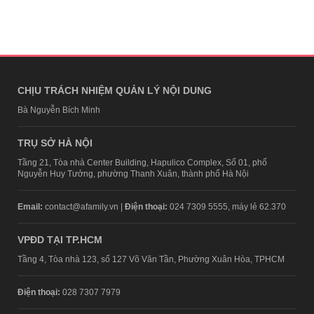
CHỊU TRÁCH NHIỆM QUẢN LÝ NỘI DUNG
Bà Nguyễn Bích Minh
TRỤ SỞ HÀ NỘI
Tầng 21, Tòa nhà Center Building, Hapulico Complex, Số 01, phố
Nguyễn Huy Tưởng, phường Thanh Xuân, thành phố Hà Nội
Email:
contact@afamily.vn |
Điện thoại:
024 7309 5555, máy lẻ 62.370
VPĐD TẠI TP.HCM
Tầng 4, Tòa nhà 123, số 127 Võ Văn Tần, Phường Xuân Hòa, TPHCM
Điện thoại:
028 7307 7979