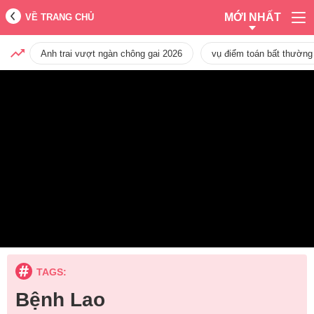
MỚI NHẤT
VỀ TRANG CHỦ
Anh trai vượt ngàn chông gai 2026
vụ điểm toán bất thường
TAGS:
Bệnh Lao