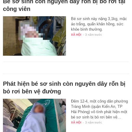
Bé sơ sinh còn nguyên dây rốn bị bỏ rơi tại
công viên
Bé sơ sinh này nặng 3,1kg, mặc
áo trắng, quấn khăn hồng, sức
khỏe bình thường.
XÃ HỘI
-
3 năm trước
Phát hiện bé sơ sinh còn nguyên dây rốn bị
bỏ rơi bên vệ đường
Đêm 12-4, một công dân phường
Tràng Minh (quận Kiến An, TP
Hải Phòng) vô tình phát hiện một
bé sơ sinh bị bỏ rơi bên vệ…
XÃ HỘI
-
3 năm trước