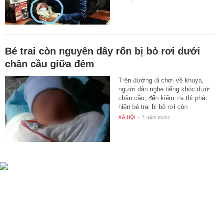
Bé trai còn nguyên dây rốn bị bỏ rơi dưới
chân cầu giữa đêm
Trên đường đi chơi về khuya,
người dân nghe tiếng khóc dưới
chân cầu, đến kiểm tra thì phát
hiện bé trai bị bỏ rơi còn
nguyên…
XÃ HỘI
-
7 năm trước