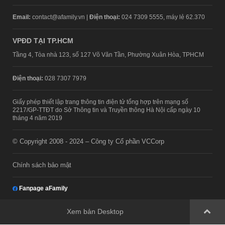
Email:
contact@afamily.vn |
Điện thoại:
024 7309 5555, máy lẻ 62.370
VPĐD TẠI TP.HCM
Tầng 4, Tòa nhà 123, số 127 Võ Văn Tần, Phường Xuân Hòa, TPHCM
Điện thoại:
028 7307 7979
Giấy phép thiết lập trang thông tin điện tử tổng hợp trên mạng số
2217/GP-TTĐT do Sở Thông tin và Truyền thông Hà Nội cấp ngày 10
tháng 4 năm 2019
© Copyright 2008 - 2024 – Công ty Cổ phần VCCorp
Chính sách bảo mật
Fanpage aFamily
Xem bản Desktop