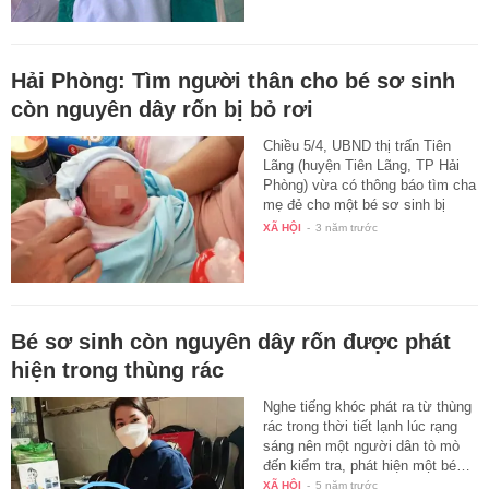
Hải Phòng: Tìm người thân cho bé sơ sinh
còn nguyên dây rốn bị bỏ rơi
Chiều 5/4, UBND thị trấn Tiên
Lãng (huyện Tiên Lãng, TP Hải
Phòng) vừa có thông báo tìm cha
mẹ đẻ cho một bé sơ sinh bị
bỏ…
XÃ HỘI
-
3 năm trước
Bé sơ sinh còn nguyên dây rốn được phát
hiện trong thùng rác
Nghe tiếng khóc phát ra từ thùng
rác trong thời tiết lạnh lúc rạng
sáng nên một người dân tò mò
đến kiểm tra, phát hiện một bé…
XÃ HỘI
-
5 năm trước