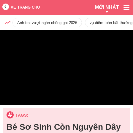
MỚI NHẤT
VỀ TRANG CHỦ
Anh trai vượt ngàn chông gai 2026
vụ điểm toán bất thường
TAGS:
Bé Sơ Sinh Còn Nguyên Dây