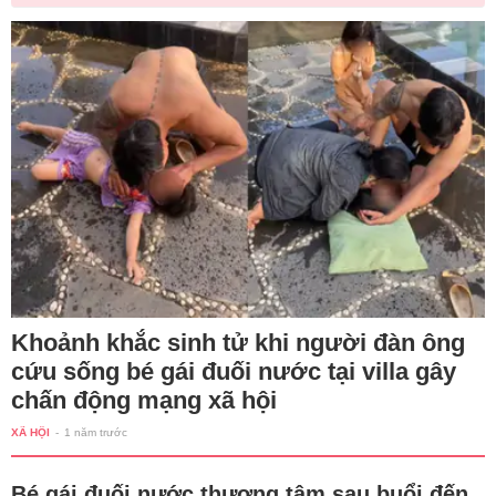
Khoảnh khắc sinh tử khi người đàn ông
cứu sống bé gái đuối nước tại villa gây
chấn động mạng xã hội
XÃ HỘI
-
1 năm trước
Bé gái đuối nước thương tâm sau buổi đến