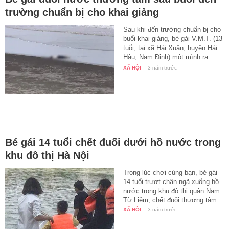
trường chuẩn bị cho khai giảng
Sau khi đến trường chuẩn bị cho
buổi khai giảng, bé gái V.M.T. (13
tuổi, tại xã Hải Xuân, huyện Hải
Hậu, Nam Định) một mình ra
biển…
XÃ HỘI
-
3 năm trước
Bé gái 14 tuổi chết đuối dưới hồ nước trong
khu đô thị Hà Nội
Trong lúc chơi cùng bạn, bé gái
14 tuổi trượt chân ngã xuống hồ
nước trong khu đô thị quận Nam
Từ Liêm, chết đuối thương tâm.
XÃ HỘI
-
3 năm trước