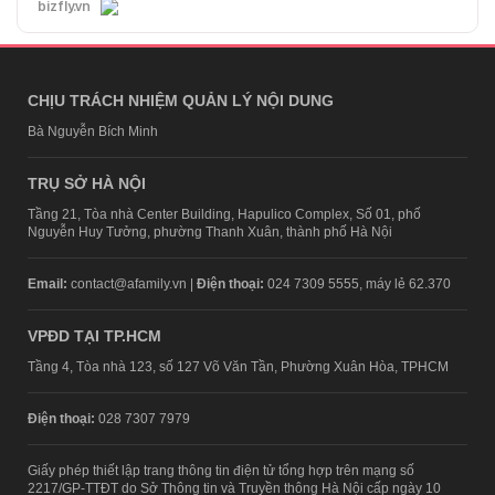
bizfly.vn
CHỊU TRÁCH NHIỆM QUẢN LÝ NỘI DUNG
Bà Nguyễn Bích Minh
TRỤ SỞ HÀ NỘI
Tầng 21, Tòa nhà Center Building, Hapulico Complex, Số 01, phố
Nguyễn Huy Tưởng, phường Thanh Xuân, thành phố Hà Nội
Email:
contact@afamily.vn |
Điện thoại:
024 7309 5555, máy lẻ 62.370
VPĐD TẠI TP.HCM
Tầng 4, Tòa nhà 123, số 127 Võ Văn Tần, Phường Xuân Hòa, TPHCM
Điện thoại:
028 7307 7979
Giấy phép thiết lập trang thông tin điện tử tổng hợp trên mạng số
2217/GP-TTĐT do Sở Thông tin và Truyền thông Hà Nội cấp ngày 10