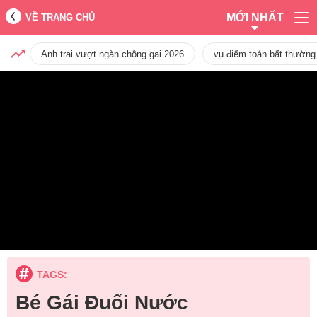
MỚI NHẤT
VỀ TRANG CHỦ
Anh trai vượt ngàn chông gai 2026
vụ điểm toán bất thường
TAGS:
Bé Gái Đuối Nước