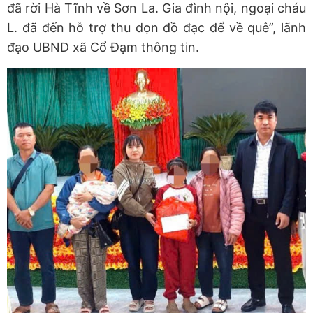
đã rời Hà Tĩnh về Sơn La. Gia đình nội, ngoại cháu
L. đã đến hỗ trợ thu dọn đồ đạc để về quê”, lãnh
đạo UBND xã Cổ Đạm thông tin.