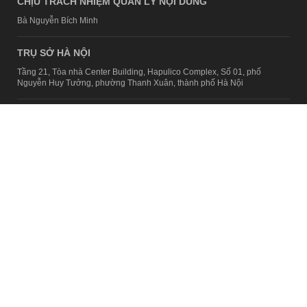
CHỊU TRÁCH NHIỆM QUẢN LÝ NỘI DUNG
Bà Nguyễn Bích Minh
TRỤ SỞ HÀ NỘI
Tầng 21, Tòa nhà Center Building, Hapulico Complex, Số 01, phố
Nguyễn Huy Tưởng, phường Thanh Xuân, thành phố Hà Nội
Email:
contact@afamily.vn |
Điện thoại:
024 7309 5555, máy lẻ 62.370
VPĐD TẠI TP.HCM
Tầng 4, Tòa nhà 123, số 127 Võ Văn Tần, Phường Xuân Hòa, TPHCM
Điện thoại:
028 7307 7979
Giấy phép thiết lập trang thông tin điện tử tổng hợp trên mạng số
2217/GP-TTĐT do Sở Thông tin và Truyền thông Hà Nội cấp ngày 10
tháng 4 năm 2019
© Copyright 2008 - 2024 – Công ty Cổ phần VCCorp