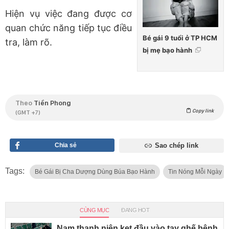
Hiện vụ việc đang được cơ
quan chức năng tiếp tục điều
Bé gái 9 tuổi ở TP HCM
tra, làm rõ.
bị mẹ bạo hành
Theo
Tiền Phong
Copy link
(GMT +7)
Chia sẻ
Sao chép link
Tags:
Bé Gái Bị Cha Dượng Dùng Búa Bạo Hành
Tin Nóng Mỗi Ngày
CÙNG MỤC
ĐANG HOT
Nam thanh niên kẹt đầu vào tay ghế bệnh