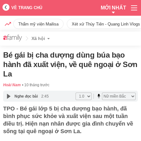
MỚI NHẤT
VỀ TRANG CHỦ
Thẩm mỹ viện Mailisa
Xét xử Thùy Tiên - Quang Linh Vlogs
Xã hội
Bé gái bị cha dượng dùng búa bạo
hành đã xuất viện, về quê ngoại ở Sơn
La
Hoài Nam
10 tháng trước
Nghe đọc bài
2:45
TPO - Bé gái lớp 5 bị cha dượng bạo hành, đã
bình phục sức khỏe và xuất viện sau một tuần
điều trị. Hiện nạn nhân được gia đình chuyển về
sống tại quê ngoại ở Sơn La.