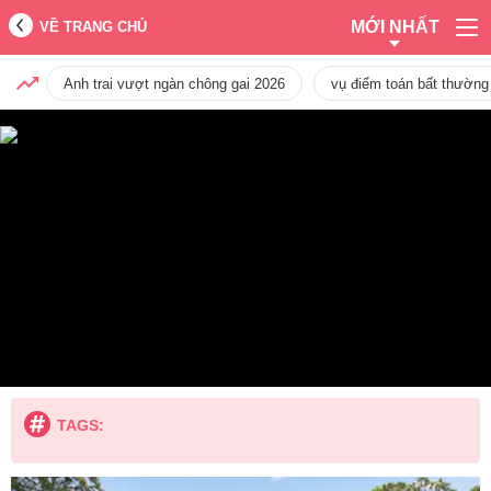
MỚI NHẤT
VỀ TRANG CHỦ
Anh trai vượt ngàn chông gai 2026
vụ điểm toán bất thường
TAGS: