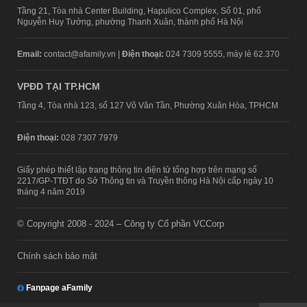
Tầng 21, Tòa nhà Center Building, Hapulico Complex, Số 01, phố
Nguyễn Huy Tưởng, phường Thanh Xuân, thành phố Hà Nội
Email:
contact@afamily.vn |
Điện thoại:
024 7309 5555, máy lẻ 62.370
VPĐD TẠI TP.HCM
Tầng 4, Tòa nhà 123, số 127 Võ Văn Tần, Phường Xuân Hòa, TPHCM
Điện thoại:
028 7307 7979
Giấy phép thiết lập trang thông tin điện tử tổng hợp trên mạng số
2217/GP-TTĐT do Sở Thông tin và Truyền thông Hà Nội cấp ngày 10
tháng 4 năm 2019
© Copyright 2008 - 2024 – Công ty Cổ phần VCCorp
Chính sách bảo mật
Fanpage aFamily