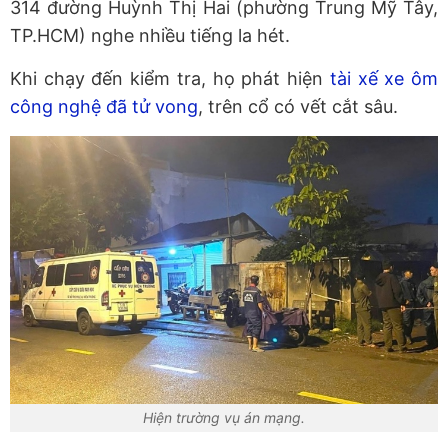
314 đường Huỳnh Thị Hai (phường Trung Mỹ Tây,
TP.HCM) nghe nhiều tiếng la hét.
Khi chạy đến kiểm tra, họ phát hiện
tài xế xe ôm
công nghệ đã tử vong
, trên cổ có vết cắt sâu.
Hiện trường vụ án mạng.