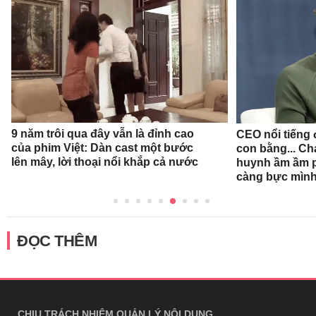
9 năm trôi qua đây vẫn là đỉnh cao
CEO nổi tiếng đ
của phim Việt: Dàn cast một bước
con bằng... Ch
lên mây, lời thoại nổi khắp cả nước
huynh ầm ầm p
càng bực mình
ĐỌC THÊM
CHỊU TRÁCH NHIỆM QUẢN LÝ NỘI DUNG