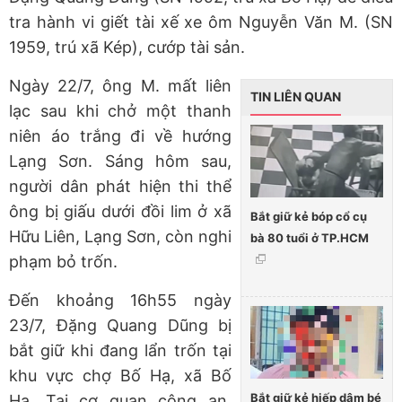
tra hành vi giết tài xế xe ôm Nguyễn Văn M. (SN
1959, trú xã Kép), cướp tài sản.
Ngày 22/7, ông M. mất liên
TIN LIÊN QUAN
lạc sau khi chở một thanh
niên áo trắng đi về hướng
Lạng Sơn. Sáng hôm sau,
người dân phát hiện thi thể
ông bị giấu dưới đồi lim ở xã
Bắt giữ kẻ bóp cổ cụ
Hữu Liên, Lạng Sơn, còn nghi
bà 80 tuổi ở TP.HCM
phạm bỏ trốn.
Đến khoảng 16h55 ngày
23/7, Đặng Quang Dũng bị
bắt giữ khi đang lẩn trốn tại
khu vực chợ Bố Hạ, xã Bố
Bắt giữ kẻ hiếp dâm bé
Hạ. Tại cơ quan công an,