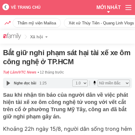
MỚI NHẤT
VỀ TRANG CHỦ
Thẩm mỹ viện Mailisa
Xét xử Thùy Tiên - Quang Linh Vlogs
Xã hội
Bắt giữ nghi phạm sát hại tài xế xe ôm
công nghệ ở TP.HCM
Tuệ Lâm/VTC News
12 tháng trước
Nghe đọc bài
1:25
Sau khi nhận tin báo của người dân về việc phát
hiện tài xế xe ôm công nghệ tử vong với vết cắt
trên cổ ở phường Trung Mỹ Tây, công an đã bắt
giữ nghi phạm gây án.
Khoảng 22h ngày 15/8, người dân sống trong hẻm