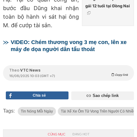
gái 12 tuổi tại Đồng Nai
bước đầu Dũng khai nhận
toàn bộ hành vi sát hại ông
M. để cướp tài sản.
VIDEO: Chém thương vong 3 mẹ con, lên xe
máy đe dọa người dân tẩu thoát
Theo
VTC News
Copy link
16/08/2025 10:03 (GMT +7)
Chia sẻ
Sao chép link
Tags:
Tin Nóng Mỗi Ngày
Tài Xế Xe Ôm Tử Vong Trên Người Có Nhiều
CÙNG MỤC
ĐANG HOT