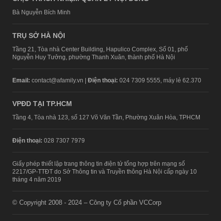
Bà Nguyễn Bích Minh
TRỤ SỞ HÀ NỘI
Tầng 21, Tòa nhà Center Building, Hapulico Complex, Số 01, phố
Nguyễn Huy Tưởng, phường Thanh Xuân, thành phố Hà Nội
Email:
contact@afamily.vn |
Điện thoại:
024 7309 5555, máy lẻ 62.370
VPĐD TẠI TP.HCM
Tầng 4, Tòa nhà 123, số 127 Võ Văn Tần, Phường Xuân Hòa, TPHCM
Điện thoại:
028 7307 7979
Giấy phép thiết lập trang thông tin điện tử tổng hợp trên mạng số
2217/GP-TTĐT do Sở Thông tin và Truyền thông Hà Nội cấp ngày 10
tháng 4 năm 2019
© Copyright 2008 - 2024 – Công ty Cổ phần VCCorp