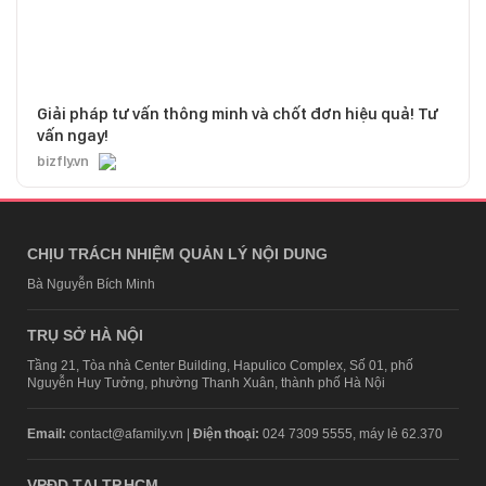
Giải pháp tư vấn thông minh và chốt đơn hiệu quả! Tư
vấn ngay!
bizfly.vn
CHỊU TRÁCH NHIỆM QUẢN LÝ NỘI DUNG
Bà Nguyễn Bích Minh
TRỤ SỞ HÀ NỘI
Tầng 21, Tòa nhà Center Building, Hapulico Complex, Số 01, phố
Nguyễn Huy Tưởng, phường Thanh Xuân, thành phố Hà Nội
Email:
contact@afamily.vn |
Điện thoại:
024 7309 5555, máy lẻ 62.370
VPĐD TẠI TP.HCM