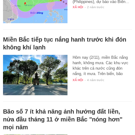
(Philippines), dự báo vào Biển…
XÃ HỘI
-
2 năm trước
Miền Bắc tiếp tục nắng hanh trước khi đón
không khí lạnh
Hôm nay (2/11), miền Bắc nắng
hanh, không mưa. Các khu vực
khác trên cả nước cũng đón
nắng, ít mưa. Trên biển, bão
số…
XÃ HỘI
-
4 năm trước
Bão số 7 ít khả năng ảnh hưởng đất liền,
nửa đầu tháng 11 ở miền Bắc "nóng hơn"
mọi năm