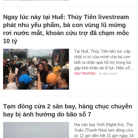
Ngay lúc này tại Huế: Thủy Tiên livestream
phát nhu yếu phẩm, bà con vùng lũ mừng
rơi nước mắt, khoản cứu trợ đã chạm mốc
10 tỷ
Tại Huế, Thủy Tiên liên tục cập
nhật vị trí của mình cho bà con
biết ra nhận quà hỗ trợ trong lúc
gặp khó khăn do lũ lụt. Hiện số…
HẬU TRƯỜNG
-
6 năm trước
Tạm đóng cửa 2 sân bay, hàng chục chuyến
bay bị ảnh hưởng do bão số 7
Hai sân bay Vinh (Nghệ An), Thọ
Xuân (Thanh Hóa) tạm đóng cửa
từ 12 giờ đến hết 21 giờ ngày 14-