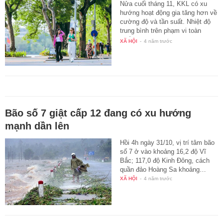
Nửa cuối tháng 11, KKL có xu
hướng hoạt động gia tăng hơn về
cường độ và tần suất. Nhiệt độ
trung bình trên phạm vi toàn
quốc…
XÃ HỘI
-
4 năm trước
Bão số 7 giật cấp 12 đang có xu hướng
mạnh dần lên
Hồi 4h ngày 31/10, vị trí tâm bão
số 7 ở vào khoảng 16,2 độ Vĩ
Bắc; 117,0 độ Kinh Đông, cách
quần đảo Hoàng Sa khoảng…
XÃ HỘI
-
4 năm trước