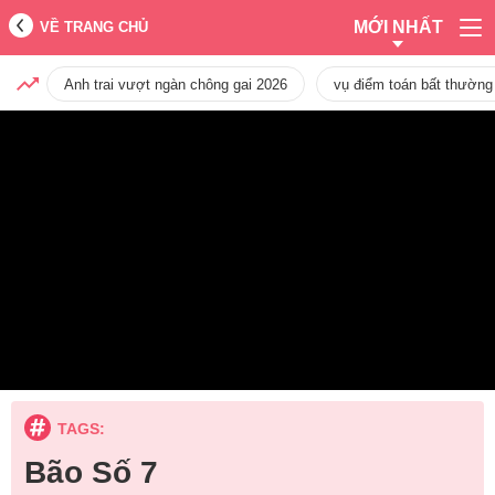
MỚI NHẤT
VỀ TRANG CHỦ
Anh trai vượt ngàn chông gai 2026
vụ điểm toán bất thường
TAGS:
Bão Số 7