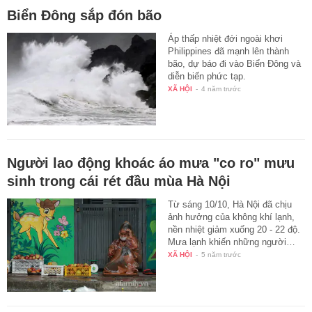
Biển Đông sắp đón bão
Áp thấp nhiệt đới ngoài khơi
Philippines đã mạnh lên thành
bão, dự báo đi vào Biển Đông và
diễn biến phức tạp.
XÃ HỘI
-
4 năm trước
Người lao động khoác áo mưa "co ro" mưu
sinh trong cái rét đầu mùa Hà Nội
Từ sáng 10/10, Hà Nội đã chịu
ảnh hưởng của không khí lạnh,
nền nhiệt giảm xuống 20 - 22 độ.
Mưa lạnh khiến những người…
XÃ HỘI
-
5 năm trước