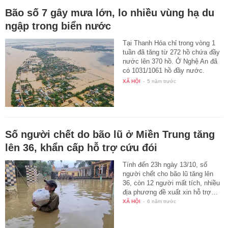
Bão số 7 gây mưa lớn, lo nhiều vùng hạ du
ngập trong biển nước
Tại Thanh Hóa chỉ trong vòng 1
tuần đã tăng từ 272 hồ chứa đầy
nước lên 370 hồ. Ở Nghệ An đã
có 1031/1061 hồ đầy nước.
Các…
XÃ HỘI
-
5 năm trước
Số người chết do bão lũ ở Miền Trung tăng
lên 36, khẩn cấp hỗ trợ cứu đói
Tính đến 23h ngày 13/10, số
người chết cho bão lũ tăng lên
36, còn 12 người mất tích, nhiều
địa phương đề xuất xin hỗ trợ…
XÃ HỘI
-
6 năm trước