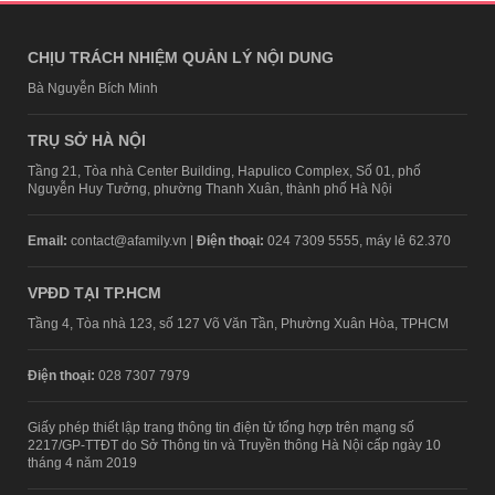
CHỊU TRÁCH NHIỆM QUẢN LÝ NỘI DUNG
Bà Nguyễn Bích Minh
TRỤ SỞ HÀ NỘI
Tầng 21, Tòa nhà Center Building, Hapulico Complex, Số 01, phố
Nguyễn Huy Tưởng, phường Thanh Xuân, thành phố Hà Nội
Email:
contact@afamily.vn |
Điện thoại:
024 7309 5555, máy lẻ 62.370
VPĐD TẠI TP.HCM
Tầng 4, Tòa nhà 123, số 127 Võ Văn Tần, Phường Xuân Hòa, TPHCM
Điện thoại:
028 7307 7979
Giấy phép thiết lập trang thông tin điện tử tổng hợp trên mạng số
2217/GP-TTĐT do Sở Thông tin và Truyền thông Hà Nội cấp ngày 10
tháng 4 năm 2019