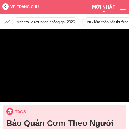
MỚI NHẤT
VỀ TRANG CHỦ
Anh trai vượt ngàn chông gai 2026
vụ điểm toán bất thường
TAGS:
Bảo Quản Cơm Theo Người