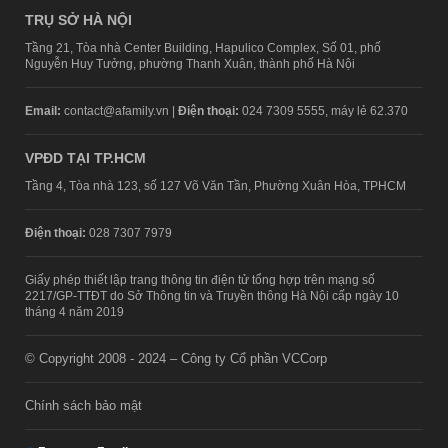
TRỤ SỞ HÀ NỘI
Tầng 21, Tòa nhà Center Building, Hapulico Complex, Số 01, phố
Nguyễn Huy Tưởng, phường Thanh Xuân, thành phố Hà Nội
Email:
contact@afamily.vn |
Điện thoại:
024 7309 5555, máy lẻ 62.370
VPĐD TẠI TP.HCM
Tầng 4, Tòa nhà 123, số 127 Võ Văn Tần, Phường Xuân Hòa, TPHCM
Điện thoại:
028 7307 7979
Giấy phép thiết lập trang thông tin điện tử tổng hợp trên mạng số
2217/GP-TTĐT do Sở Thông tin và Truyền thông Hà Nội cấp ngày 10
tháng 4 năm 2019
© Copyright 2008 - 2024 – Công ty Cổ phần VCCorp
Chính sách bảo mật