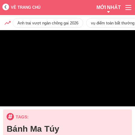
MỚI NHẤT
VỀ TRANG CHỦ
Anh trai vượt ngàn chông gai 2026
vụ điểm toán bất thường
TAGS:
Bánh Ma Túy