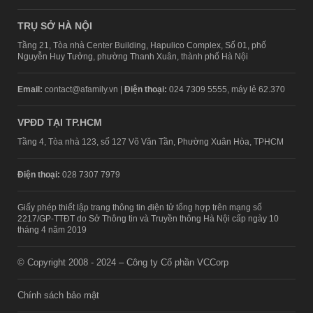
TRỤ SỞ HÀ NỘI
Tầng 21, Tòa nhà Center Building, Hapulico Complex, Số 01, phố
Nguyễn Huy Tưởng, phường Thanh Xuân, thành phố Hà Nội
Email:
contact@afamily.vn |
Điện thoại:
024 7309 5555, máy lẻ 62.370
VPĐD TẠI TP.HCM
Tầng 4, Tòa nhà 123, số 127 Võ Văn Tần, Phường Xuân Hòa, TPHCM
Điện thoại:
028 7307 7979
Giấy phép thiết lập trang thông tin điện tử tổng hợp trên mạng số
2217/GP-TTĐT do Sở Thông tin và Truyền thông Hà Nội cấp ngày 10
tháng 4 năm 2019
© Copyright 2008 - 2024 – Công ty Cổ phần VCCorp
Chính sách bảo mật