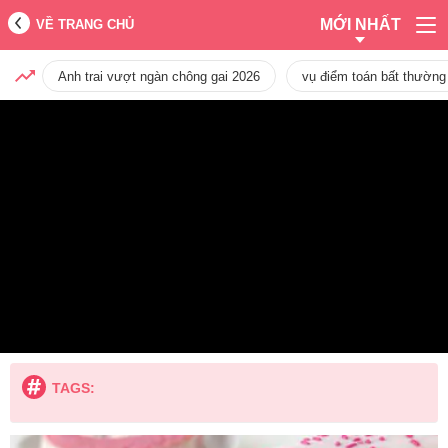
MỚI NHẤT
VỀ TRANG CHỦ
Anh trai vượt ngàn chông gai 2026
vụ điểm toán bất thường
TAGS: